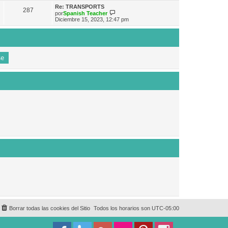
e
n
m
ú
Re: TRANSPORTS
s
287
o
l
V
por
Spanish Teacher
a
m
t
e
Diciembre 15, 2023, 12:47 pm
j
e
i
r
e
n
m
ú
s
o
l
a
m
t
j
e
i
e
n
m
s
o
a
m
j
e
e
n
s
a
j
e
Borrar todas las cookies del Sitio
Todos los horarios son
UTC-05:00