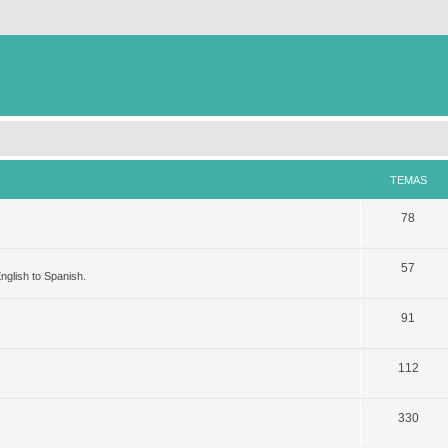
TEMAS
78
57
nglish to Spanish.
91
112
330