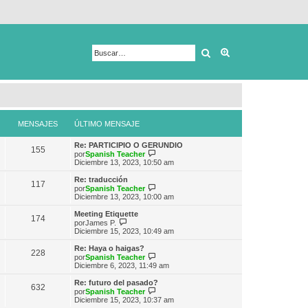
Buscar
Búsqueda avanza
MENSAJES
ÚLTIMO MENSAJE
Re: PARTICIPIO O GERUNDIO
155
V
por
Spanish Teacher
e
Diciembre 13, 2023, 10:50 am
r
ú
Re: traducción
117
l
V
por
Spanish Teacher
t
e
Diciembre 13, 2023, 10:00 am
i
r
m
ú
Meeting Etiquette
174
o
l
V
por
James P.
m
t
e
Diciembre 15, 2023, 10:49 am
e
i
r
n
m
ú
Re: Haya o haigas?
s
228
o
l
V
por
Spanish Teacher
a
m
t
e
Diciembre 6, 2023, 11:49 am
j
e
i
r
e
n
m
ú
Re: futuro del pasado?
s
632
o
l
V
por
Spanish Teacher
a
m
t
e
Diciembre 15, 2023, 10:37 am
j
e
i
r