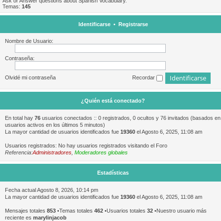
Ask or Answer questions about Spanish Vocabulary.
Temas:
145
Identificarse
•
Registrarse
Nombre de Usuario:
Contraseña:
Olvidé mi contraseña
Recordar
¿Quién está conectado?
En total hay
76
usuarios conectados :: 0 registrados, 0 ocultos y 76 invitados (basados en
usuarios activos en los últimos 5 minutos)
La mayor cantidad de usuarios identificados fue
19360
el Agosto 6, 2025, 11:08 am
Usuarios registrados: No hay usuarios registrados visitando el Foro
Referencia:
Administradores
,
Moderadores globales
Estadísticas
Fecha actual Agosto 8, 2026, 10:14 pm
La mayor cantidad de usuarios identificados fue
19360
el Agosto 6, 2025, 11:08 am
Mensajes totales
853
•Temas totales
462
•Usuarios totales
32
•Nuestro usuario más
reciente es
marylinjacob