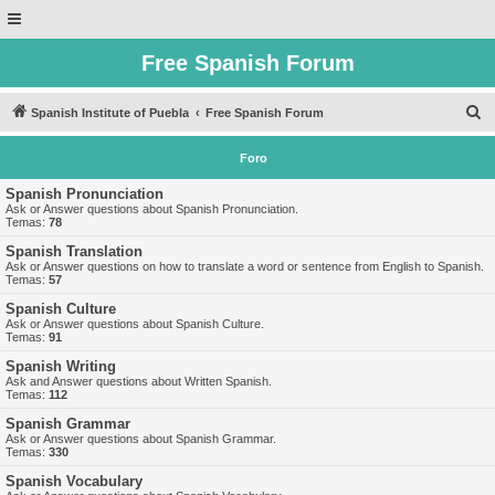
Free Spanish Forum
B
Spanish Institute of Puebla
Free Spanish Forum
u
Foro
s
c
Spanish Pronunciation
Ask or Answer questions about Spanish Pronunciation.
a
Temas:
78
r
Spanish Translation
Ask or Answer questions on how to translate a word or sentence from English to Spanish.
Temas:
57
Spanish Culture
Ask or Answer questions about Spanish Culture.
Temas:
91
Spanish Writing
Ask and Answer questions about Written Spanish.
Temas:
112
Spanish Grammar
Ask or Answer questions about Spanish Grammar.
Temas:
330
Spanish Vocabulary