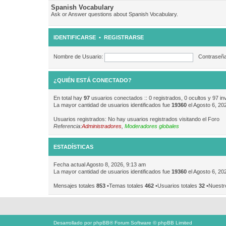
Spanish Vocabulary
Ask or Answer questions about Spanish Vocabulary.
IDENTIFICARSE
•
REGISTRARSE
Nombre de Usuario:
Contraseña
¿QUIÉN ESTÁ CONECTADO?
En total hay
97
usuarios conectados :: 0 registrados, 0 ocultos y 97 in
La mayor cantidad de usuarios identificados fue
19360
el Agosto 6, 20
Usuarios registrados: No hay usuarios registrados visitando el Foro
Referencia:
Administradores
,
Moderadores globales
ESTADÍSTICAS
Fecha actual Agosto 8, 2026, 9:13 am
La mayor cantidad de usuarios identificados fue
19360
el Agosto 6, 20
Mensajes totales
853
•Temas totales
462
•Usuarios totales
32
•Nuestr
Desarrollado por
phpBB
® Forum Software © phpBB Limited