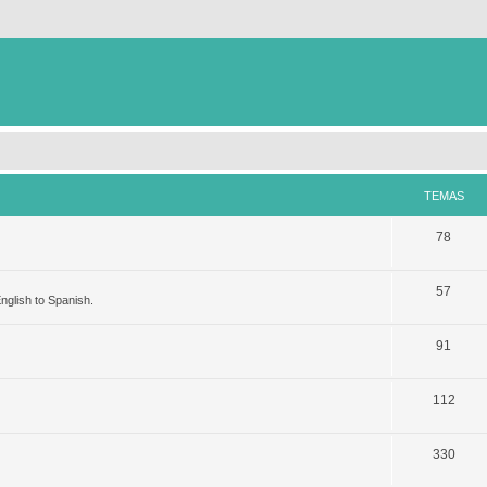
TEMAS
78
57
nglish to Spanish.
91
112
330