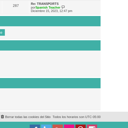
e
n
m
ú
Re: TRANSPORTS
s
287
o
l
V
por
Spanish Teacher
a
m
t
e
Diciembre 15, 2023, 12:47 pm
j
e
i
r
e
n
m
ú
s
o
l
a
m
t
j
e
i
e
n
m
s
o
a
m
j
e
e
n
s
a
j
e
Borrar todas las cookies del Sitio
Todos los horarios son
UTC-05:00