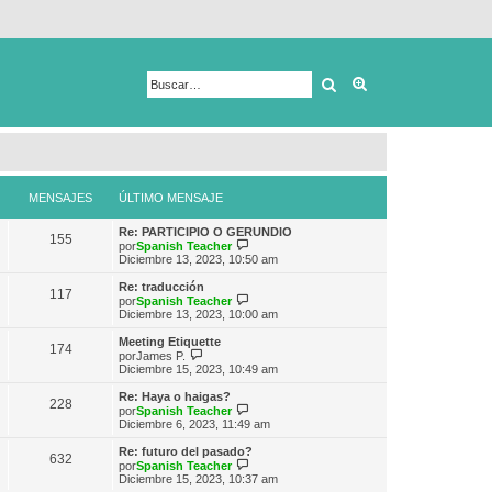
Buscar
Búsqueda avanza
MENSAJES
ÚLTIMO MENSAJE
Re: PARTICIPIO O GERUNDIO
155
V
por
Spanish Teacher
e
Diciembre 13, 2023, 10:50 am
r
ú
Re: traducción
117
l
V
por
Spanish Teacher
t
e
Diciembre 13, 2023, 10:00 am
i
r
m
ú
Meeting Etiquette
174
o
l
V
por
James P.
m
t
e
Diciembre 15, 2023, 10:49 am
e
i
r
n
m
ú
Re: Haya o haigas?
s
228
o
l
V
por
Spanish Teacher
a
m
t
e
Diciembre 6, 2023, 11:49 am
j
e
i
r
e
n
m
ú
Re: futuro del pasado?
s
632
o
l
V
por
Spanish Teacher
a
m
t
e
Diciembre 15, 2023, 10:37 am
j
e
i
r