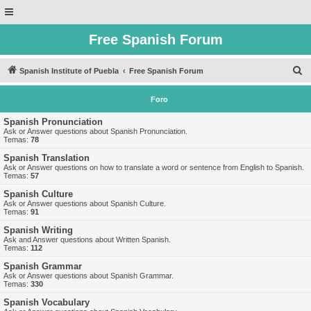
Free Spanish Forum
B
Spanish Institute of Puebla
Free Spanish Forum
u
Foro
s
c
Spanish Pronunciation
Ask or Answer questions about Spanish Pronunciation.
a
Temas:
78
r
Spanish Translation
Ask or Answer questions on how to translate a word or sentence from English to Spanish.
Temas:
57
Spanish Culture
Ask or Answer questions about Spanish Culture.
Temas:
91
Spanish Writing
Ask and Answer questions about Written Spanish.
Temas:
112
Spanish Grammar
Ask or Answer questions about Spanish Grammar.
Temas:
330
Spanish Vocabulary