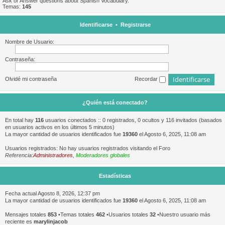
Ask or Answer questions about Spanish Vocabulary.
Temas:
145
Identificarse
•
Registrarse
Nombre de Usuario:
Contraseña:
Olvidé mi contraseña
Recordar
¿Quién está conectado?
En total hay
116
usuarios conectados :: 0 registrados, 0 ocultos y 116 invitados (basados
en usuarios activos en los últimos 5 minutos)
La mayor cantidad de usuarios identificados fue
19360
el Agosto 6, 2025, 11:08 am
Usuarios registrados: No hay usuarios registrados visitando el Foro
Referencia:
Administradores
,
Moderadores globales
Estadísticas
Fecha actual Agosto 8, 2026, 12:37 pm
La mayor cantidad de usuarios identificados fue
19360
el Agosto 6, 2025, 11:08 am
Mensajes totales
853
•Temas totales
462
•Usuarios totales
32
•Nuestro usuario más
reciente es
marylinjacob