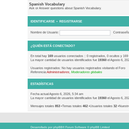
Spanish Vocabulary
Ask or Answer questions about Spanish Vocabulary.
IDENTIFICARSE
•
REGISTRARSE
Nombre de Usuario:
Contraseña
¿QUIÉN ESTÁ CONECTADO?
En total hay
169
usuarios conectados :: 0 registrados, 0 ocultos y 169
La mayor cantidad de usuarios identificados fue
19360
el Agosto 6, 20
Usuarios registrados: No hay usuarios registrados visitando el Foro
Referencia:
Administradores
,
Moderadores globales
ESTADÍSTICAS
Fecha actual Agosto 6, 2026, 5:34 am
La mayor cantidad de usuarios identificados fue
19360
el Agosto 6, 20
Mensajes totales
853
•Temas totales
462
•Usuarios totales
32
•Nuestr
Desarrollado por
phpBB
® Forum Software © phpBB Limited