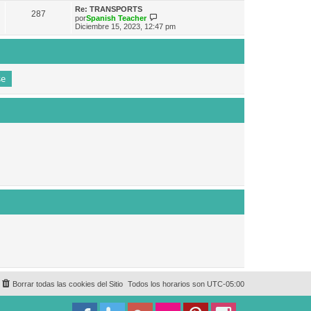
e
n
m
ú
Re: TRANSPORTS
s
287
o
l
V
por
Spanish Teacher
a
m
t
e
Diciembre 15, 2023, 12:47 pm
j
e
i
r
e
n
m
ú
s
o
l
a
m
t
j
e
i
e
n
m
s
o
a
m
j
e
e
n
s
a
j
e
Borrar todas las cookies del Sitio
Todos los horarios son
UTC-05:00