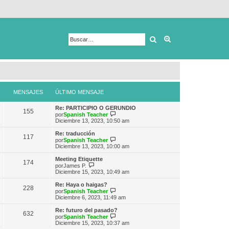
Buscar
Búsqueda avanza
MENSAJES
ÚLTIMO MENSAJE
Re: PARTICIPIO O GERUNDIO
155
V
por
Spanish Teacher
e
Diciembre 13, 2023, 10:50 am
r
ú
Re: traducción
117
l
V
por
Spanish Teacher
t
e
Diciembre 13, 2023, 10:00 am
i
r
m
ú
Meeting Etiquette
174
o
l
V
por
James P.
m
t
e
Diciembre 15, 2023, 10:49 am
e
i
r
n
m
ú
Re: Haya o haigas?
s
228
o
l
V
por
Spanish Teacher
a
m
t
e
Diciembre 6, 2023, 11:49 am
j
e
i
r
e
n
m
ú
Re: futuro del pasado?
s
632
o
l
V
por
Spanish Teacher
a
m
t
e
Diciembre 15, 2023, 10:37 am
j
e
i
r