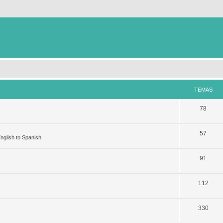
TEMAS
78
57
nglish to Spanish.
91
112
330