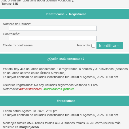
Ask or Answer questions about Spanish Vocabulary.
Temas:
145
Identificarse
•
Registrarse
Nombre de Usuario:
Contraseña:
Olvidé mi contraseña
Recordar
¿Quién está conectado?
En total hay
318
usuarios conectados :: 0 registrados, 0 ocultos y 318 invitados (basados
en usuarios activos en los últimos 5 minutos)
La mayor cantidad de usuarios identificados fue
19360
el Agosto 6, 2025, 11:08 am
Usuarios registrados: No hay usuarios registrados visitando el Foro
Referencia:
Administradores
,
Moderadores globales
Estadísticas
Fecha actual Agosto 10, 2026, 2:36 pm
La mayor cantidad de usuarios identificados fue
19360
el Agosto 6, 2025, 11:08 am
Mensajes totales
853
•Temas totales
462
•Usuarios totales
32
•Nuestro usuario más
reciente es
marylinjacob