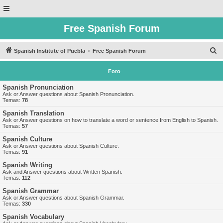
Free Spanish Forum
B
Spanish Institute of Puebla
Free Spanish Forum
u
Foro
s
c
Spanish Pronunciation
Ask or Answer questions about Spanish Pronunciation.
a
Temas:
78
r
Spanish Translation
Ask or Answer questions on how to translate a word or sentence from English to Spanish.
Temas:
57
Spanish Culture
Ask or Answer questions about Spanish Culture.
Temas:
91
Spanish Writing
Ask and Answer questions about Written Spanish.
Temas:
112
Spanish Grammar
Ask or Answer questions about Spanish Grammar.
Temas:
330
Spanish Vocabulary