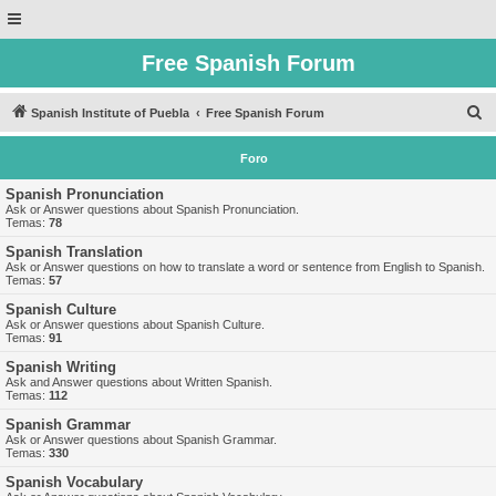
Free Spanish Forum
B
Spanish Institute of Puebla
Free Spanish Forum
u
Foro
s
c
Spanish Pronunciation
Ask or Answer questions about Spanish Pronunciation.
a
Temas:
78
r
Spanish Translation
Ask or Answer questions on how to translate a word or sentence from English to Spanish.
Temas:
57
Spanish Culture
Ask or Answer questions about Spanish Culture.
Temas:
91
Spanish Writing
Ask and Answer questions about Written Spanish.
Temas:
112
Spanish Grammar
Ask or Answer questions about Spanish Grammar.
Temas:
330
Spanish Vocabulary