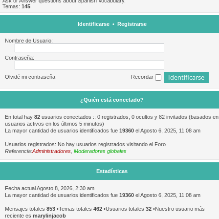
Ask or Answer questions about Spanish Vocabulary.
Temas:
145
Identificarse
•
Registrarse
Nombre de Usuario:
Contraseña:
Olvidé mi contraseña
Recordar
¿Quién está conectado?
En total hay
82
usuarios conectados :: 0 registrados, 0 ocultos y 82 invitados (basados en
usuarios activos en los últimos 5 minutos)
La mayor cantidad de usuarios identificados fue
19360
el Agosto 6, 2025, 11:08 am
Usuarios registrados: No hay usuarios registrados visitando el Foro
Referencia:
Administradores
,
Moderadores globales
Estadísticas
Fecha actual Agosto 8, 2026, 2:30 am
La mayor cantidad de usuarios identificados fue
19360
el Agosto 6, 2025, 11:08 am
Mensajes totales
853
•Temas totales
462
•Usuarios totales
32
•Nuestro usuario más
reciente es
marylinjacob