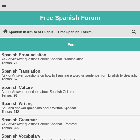
Free Spanish Forum
B
Spanish Institute of Puebla
Free Spanish Forum
u
Foro
s
c
Spanish Pronunciation
Ask or Answer questions about Spanish Pronunciation.
a
Temas:
78
r
Spanish Translation
Ask or Answer questions on how to translate a word or sentence from English to Spanish.
Temas:
57
Spanish Culture
Ask or Answer questions about Spanish Culture.
Temas:
91
Spanish Writing
Ask and Answer questions about Written Spanish.
Temas:
112
Spanish Grammar
Ask or Answer questions about Spanish Grammar.
Temas:
330
Spanish Vocabulary