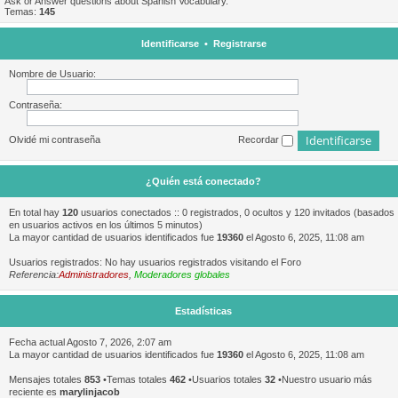
Ask or Answer questions about Spanish Vocabulary.
Temas:
145
Identificarse
•
Registrarse
Nombre de Usuario:
Contraseña:
Olvidé mi contraseña
Recordar
¿Quién está conectado?
En total hay
120
usuarios conectados :: 0 registrados, 0 ocultos y 120 invitados (basados
en usuarios activos en los últimos 5 minutos)
La mayor cantidad de usuarios identificados fue
19360
el Agosto 6, 2025, 11:08 am
Usuarios registrados: No hay usuarios registrados visitando el Foro
Referencia:
Administradores
,
Moderadores globales
Estadísticas
Fecha actual Agosto 7, 2026, 2:07 am
La mayor cantidad de usuarios identificados fue
19360
el Agosto 6, 2025, 11:08 am
Mensajes totales
853
•Temas totales
462
•Usuarios totales
32
•Nuestro usuario más
reciente es
marylinjacob