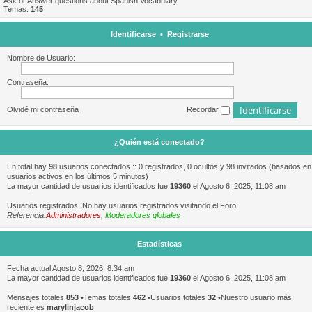
Ask or Answer questions about Spanish Vocabulary.
Temas:
145
Identificarse
•
Registrarse
Nombre de Usuario:
Contraseña:
Olvidé mi contraseña
Recordar
¿Quién está conectado?
En total hay
98
usuarios conectados :: 0 registrados, 0 ocultos y 98 invitados (basados en
usuarios activos en los últimos 5 minutos)
La mayor cantidad de usuarios identificados fue
19360
el Agosto 6, 2025, 11:08 am
Usuarios registrados: No hay usuarios registrados visitando el Foro
Referencia:
Administradores
,
Moderadores globales
Estadísticas
Fecha actual Agosto 8, 2026, 8:34 am
La mayor cantidad de usuarios identificados fue
19360
el Agosto 6, 2025, 11:08 am
Mensajes totales
853
•Temas totales
462
•Usuarios totales
32
•Nuestro usuario más
reciente es
marylinjacob