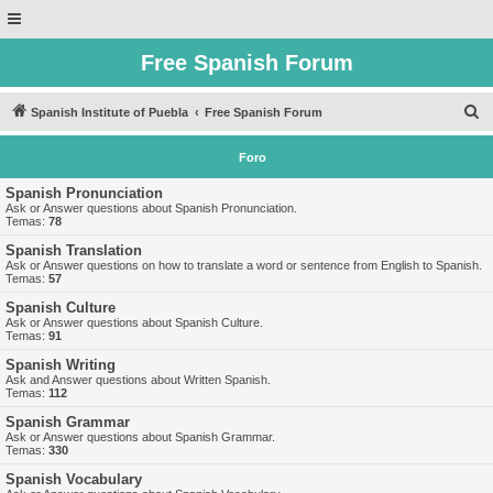
Free Spanish Forum
B
Spanish Institute of Puebla
Free Spanish Forum
u
Foro
s
c
Spanish Pronunciation
Ask or Answer questions about Spanish Pronunciation.
a
Temas:
78
r
Spanish Translation
Ask or Answer questions on how to translate a word or sentence from English to Spanish.
Temas:
57
Spanish Culture
Ask or Answer questions about Spanish Culture.
Temas:
91
Spanish Writing
Ask and Answer questions about Written Spanish.
Temas:
112
Spanish Grammar
Ask or Answer questions about Spanish Grammar.
Temas:
330
Spanish Vocabulary