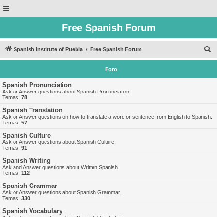
Free Spanish Forum
B
Spanish Institute of Puebla
Free Spanish Forum
u
Foro
s
c
Spanish Pronunciation
Ask or Answer questions about Spanish Pronunciation.
a
Temas:
78
r
Spanish Translation
Ask or Answer questions on how to translate a word or sentence from English to Spanish.
Temas:
57
Spanish Culture
Ask or Answer questions about Spanish Culture.
Temas:
91
Spanish Writing
Ask and Answer questions about Written Spanish.
Temas:
112
Spanish Grammar
Ask or Answer questions about Spanish Grammar.
Temas:
330
Spanish Vocabulary