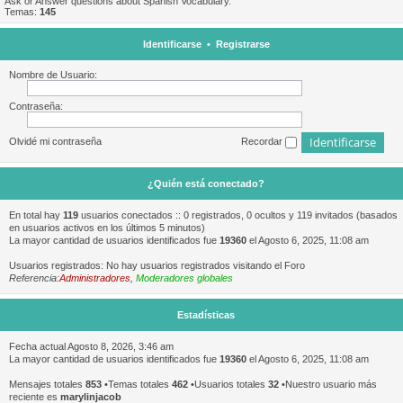
Ask or Answer questions about Spanish Vocabulary.
Temas:
145
Identificarse
•
Registrarse
Nombre de Usuario:
Contraseña:
Olvidé mi contraseña
Recordar
¿Quién está conectado?
En total hay
119
usuarios conectados :: 0 registrados, 0 ocultos y 119 invitados (basados
en usuarios activos en los últimos 5 minutos)
La mayor cantidad de usuarios identificados fue
19360
el Agosto 6, 2025, 11:08 am
Usuarios registrados: No hay usuarios registrados visitando el Foro
Referencia:
Administradores
,
Moderadores globales
Estadísticas
Fecha actual Agosto 8, 2026, 3:46 am
La mayor cantidad de usuarios identificados fue
19360
el Agosto 6, 2025, 11:08 am
Mensajes totales
853
•Temas totales
462
•Usuarios totales
32
•Nuestro usuario más
reciente es
marylinjacob