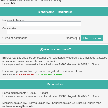
Ask or Answer questions about Spanish Vocabulary.
Temas:
145
Identificarse
•
Registrarse
Nombre de Usuario:
Contraseña:
Olvidé mi contraseña
Recordar
¿Quién está conectado?
En total hay
130
usuarios conectados :: 0 registrados, 0 ocultos y 130 invitados (basados
en usuarios activos en los últimos 5 minutos)
La mayor cantidad de usuarios identificados fue
19360
el Agosto 6, 2025, 11:08 am
Usuarios registrados: No hay usuarios registrados visitando el Foro
Referencia:
Administradores
,
Moderadores globales
Estadísticas
Fecha actual Agosto 8, 2026, 12:50 am
La mayor cantidad de usuarios identificados fue
19360
el Agosto 6, 2025, 11:08 am
Mensajes totales
853
•Temas totales
462
•Usuarios totales
32
•Nuestro usuario más
reciente es
marylinjacob