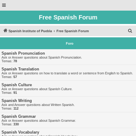
Free Spanish Forum
B
Spanish Institute of Puebla
Free Spanish Forum
u
Foro
s
c
Spanish Pronunciation
Ask or Answer questions about Spanish Pronunciation.
a
Temas:
78
r
Spanish Translation
Ask or Answer questions on how to translate a word or sentence from English to Spanish.
Temas:
57
Spanish Culture
Ask or Answer questions about Spanish Culture.
Temas:
91
Spanish Writing
Ask and Answer questions about Written Spanish.
Temas:
112
Spanish Grammar
Ask or Answer questions about Spanish Grammar.
Temas:
330
Spanish Vocabulary