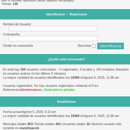
Ask or Answer questions about Spanish Vocabulary.
Temas:
145
Identificarse
•
Registrarse
Nombre de Usuario:
Contraseña:
Olvidé mi contraseña
Recordar
¿Quién está conectado?
En total hay
150
usuarios conectados :: 0 registrados, 0 ocultos y 150 invitados (basados
en usuarios activos en los últimos 5 minutos)
La mayor cantidad de usuarios identificados fue
19360
el Agosto 6, 2025, 11:08 am
Usuarios registrados: No hay usuarios registrados visitando el Foro
Referencia:
Administradores
,
Moderadores globales
Estadísticas
Fecha actual Agosto 5, 2026, 6:15 pm
La mayor cantidad de usuarios identificados fue
19360
el Agosto 6, 2025, 11:08 am
Mensajes totales
853
•Temas totales
462
•Usuarios totales
32
•Nuestro usuario más
reciente es
marylinjacob