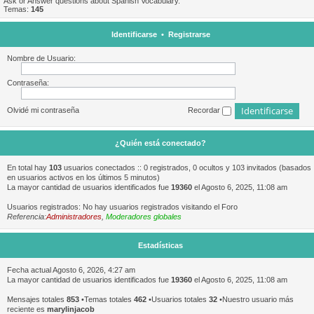
Ask or Answer questions about Spanish Vocabulary.
Temas:
145
Identificarse
•
Registrarse
Nombre de Usuario:
Contraseña:
Olvidé mi contraseña
Recordar
¿Quién está conectado?
En total hay
103
usuarios conectados :: 0 registrados, 0 ocultos y 103 invitados (basados
en usuarios activos en los últimos 5 minutos)
La mayor cantidad de usuarios identificados fue
19360
el Agosto 6, 2025, 11:08 am
Usuarios registrados: No hay usuarios registrados visitando el Foro
Referencia:
Administradores
,
Moderadores globales
Estadísticas
Fecha actual Agosto 6, 2026, 4:27 am
La mayor cantidad de usuarios identificados fue
19360
el Agosto 6, 2025, 11:08 am
Mensajes totales
853
•Temas totales
462
•Usuarios totales
32
•Nuestro usuario más
reciente es
marylinjacob