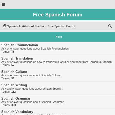
Free Spanish Forum
B
Spanish Institute of Puebla
Free Spanish Forum
u
Foro
s
c
Spanish Pronunciation
Ask or Answer questions about Spanish Pronunciation.
a
Temas:
78
r
Spanish Translation
Ask or Answer questions on how to translate a word or sentence from English to Spanish.
Temas:
57
Spanish Culture
Ask or Answer questions about Spanish Culture.
Temas:
91
Spanish Writing
Ask and Answer questions about Written Spanish.
Temas:
112
Spanish Grammar
Ask or Answer questions about Spanish Grammar.
Temas:
330
Spanish Vocabulary