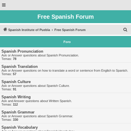
Free Spanish Forum
B
Spanish Institute of Puebla
Free Spanish Forum
u
Foro
s
c
Spanish Pronunciation
Ask or Answer questions about Spanish Pronunciation.
a
Temas:
78
r
Spanish Translation
Ask or Answer questions on how to translate a word or sentence from English to Spanish.
Temas:
57
Spanish Culture
Ask or Answer questions about Spanish Culture.
Temas:
91
Spanish Writing
Ask and Answer questions about Written Spanish.
Temas:
112
Spanish Grammar
Ask or Answer questions about Spanish Grammar.
Temas:
330
Spanish Vocabulary