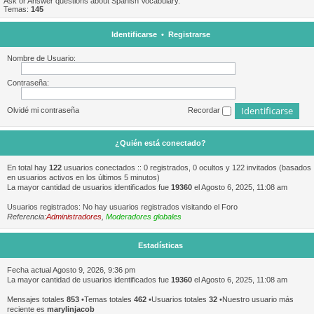
Ask or Answer questions about Spanish Vocabulary.
Temas:
145
Identificarse
•
Registrarse
Nombre de Usuario:
Contraseña:
Olvidé mi contraseña
Recordar
¿Quién está conectado?
En total hay
122
usuarios conectados :: 0 registrados, 0 ocultos y 122 invitados (basados
en usuarios activos en los últimos 5 minutos)
La mayor cantidad de usuarios identificados fue
19360
el Agosto 6, 2025, 11:08 am
Usuarios registrados: No hay usuarios registrados visitando el Foro
Referencia:
Administradores
,
Moderadores globales
Estadísticas
Fecha actual Agosto 9, 2026, 9:36 pm
La mayor cantidad de usuarios identificados fue
19360
el Agosto 6, 2025, 11:08 am
Mensajes totales
853
•Temas totales
462
•Usuarios totales
32
•Nuestro usuario más
reciente es
marylinjacob