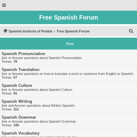
Free Spanish Forum
B
Spanish Institute of Puebla
Free Spanish Forum
u
Foro
s
c
Spanish Pronunciation
Ask or Answer questions about Spanish Pronunciation.
a
Temas:
78
r
Spanish Translation
Ask or Answer questions on how to translate a word or sentence from English to Spanish.
Temas:
57
Spanish Culture
Ask or Answer questions about Spanish Culture.
Temas:
91
Spanish Writing
Ask and Answer questions about Written Spanish.
Temas:
112
Spanish Grammar
Ask or Answer questions about Spanish Grammar.
Temas:
330
Spanish Vocabulary