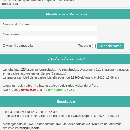
Ask or Answer questions about Spanish Vocabulary.
Temas:
145
Identificarse
•
Registrarse
Nombre de Usuario:
Contraseña:
Olvidé mi contraseña
Recordar
¿Quién está conectado?
En total hay
123
usuarios conectados :: 0 registrados, 0 ocultos y 123 invitados (basados
en usuarios activos en los últimos 5 minutos)
La mayor cantidad de usuarios identificados fue
19360
el Agosto 6, 2025, 11:08 am
Usuarios registrados: No hay usuarios registrados visitando el Foro
Referencia:
Administradores
,
Moderadores globales
Estadísticas
Fecha actual Agosto 8, 2026, 11:53 am
La mayor cantidad de usuarios identificados fue
19360
el Agosto 6, 2025, 11:08 am
Mensajes totales
853
•Temas totales
462
•Usuarios totales
32
•Nuestro usuario más
reciente es
marylinjacob