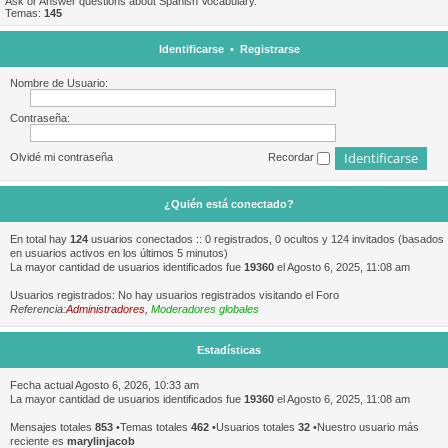
Ask or Answer questions about Spanish Vocabulary.
Temas:
145
Identificarse
•
Registrarse
Nombre de Usuario:
Contraseña:
Olvidé mi contraseña
Recordar
¿Quién está conectado?
En total hay
124
usuarios conectados :: 0 registrados, 0 ocultos y 124 invitados (basados
en usuarios activos en los últimos 5 minutos)
La mayor cantidad de usuarios identificados fue
19360
el Agosto 6, 2025, 11:08 am
Usuarios registrados: No hay usuarios registrados visitando el Foro
Referencia:
Administradores
,
Moderadores globales
Estadísticas
Fecha actual Agosto 6, 2026, 10:33 am
La mayor cantidad de usuarios identificados fue
19360
el Agosto 6, 2025, 11:08 am
Mensajes totales
853
•Temas totales
462
•Usuarios totales
32
•Nuestro usuario más
reciente es
marylinjacob