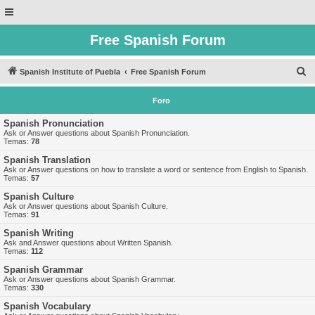
Free Spanish Forum
B
Spanish Institute of Puebla
Free Spanish Forum
u
Foro
s
c
Spanish Pronunciation
Ask or Answer questions about Spanish Pronunciation.
a
Temas:
78
r
Spanish Translation
Ask or Answer questions on how to translate a word or sentence from English to Spanish.
Temas:
57
Spanish Culture
Ask or Answer questions about Spanish Culture.
Temas:
91
Spanish Writing
Ask and Answer questions about Written Spanish.
Temas:
112
Spanish Grammar
Ask or Answer questions about Spanish Grammar.
Temas:
330
Spanish Vocabulary