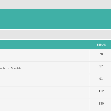
TEMAS
78
57
nglish to Spanish.
91
112
330