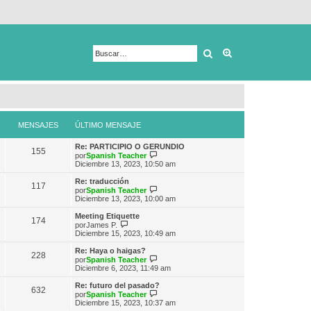
Buscar
Búsqueda avanza
MENSAJES
ÚLTIMO MENSAJE
Re: PARTICIPIO O GERUNDIO
155
V
por
Spanish Teacher
e
Diciembre 13, 2023, 10:50 am
r
ú
Re: traducción
117
l
V
por
Spanish Teacher
t
e
Diciembre 13, 2023, 10:00 am
i
r
m
ú
Meeting Etiquette
174
o
l
V
por
James P.
m
t
e
Diciembre 15, 2023, 10:49 am
e
i
r
n
m
ú
Re: Haya o haigas?
s
228
o
l
V
por
Spanish Teacher
a
m
t
e
Diciembre 6, 2023, 11:49 am
j
e
i
r
e
n
m
ú
Re: futuro del pasado?
s
632
o
l
V
por
Spanish Teacher
a
m
t
e
Diciembre 15, 2023, 10:37 am
j
e
i
r