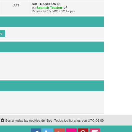
e
n
m
ú
Re: TRANSPORTS
s
287
o
l
V
por
Spanish Teacher
a
m
t
e
Diciembre 15, 2023, 12:47 pm
j
e
i
r
e
n
m
ú
s
o
l
a
m
t
j
e
i
e
n
m
s
o
a
m
j
e
e
n
s
a
j
e
Borrar todas las cookies del Sitio
Todos los horarios son
UTC-05:00