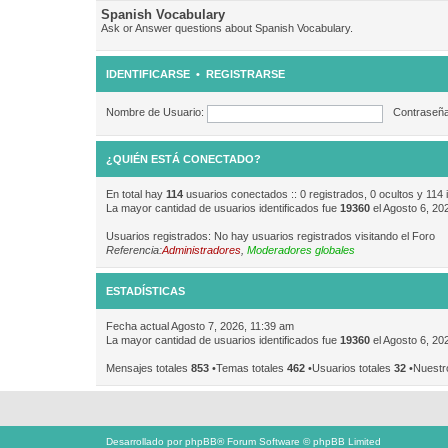
Spanish Vocabulary
Ask or Answer questions about Spanish Vocabulary.
IDENTIFICARSE
•
REGISTRARSE
Nombre de Usuario:
Contraseña
¿QUIÉN ESTÁ CONECTADO?
En total hay
114
usuarios conectados :: 0 registrados, 0 ocultos y 114 
La mayor cantidad de usuarios identificados fue
19360
el Agosto 6, 20
Usuarios registrados: No hay usuarios registrados visitando el Foro
Referencia:
Administradores
,
Moderadores globales
ESTADÍSTICAS
Fecha actual Agosto 7, 2026, 11:39 am
La mayor cantidad de usuarios identificados fue
19360
el Agosto 6, 20
Mensajes totales
853
•Temas totales
462
•Usuarios totales
32
•Nuestr
Desarrollado por
phpBB
® Forum Software © phpBB Limited