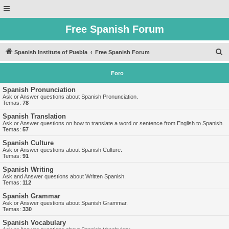
Free Spanish Forum
B
Spanish Institute of Puebla
Free Spanish Forum
u
Foro
s
c
Spanish Pronunciation
Ask or Answer questions about Spanish Pronunciation.
a
Temas:
78
r
Spanish Translation
Ask or Answer questions on how to translate a word or sentence from English to Spanish.
Temas:
57
Spanish Culture
Ask or Answer questions about Spanish Culture.
Temas:
91
Spanish Writing
Ask and Answer questions about Written Spanish.
Temas:
112
Spanish Grammar
Ask or Answer questions about Spanish Grammar.
Temas:
330
Spanish Vocabulary