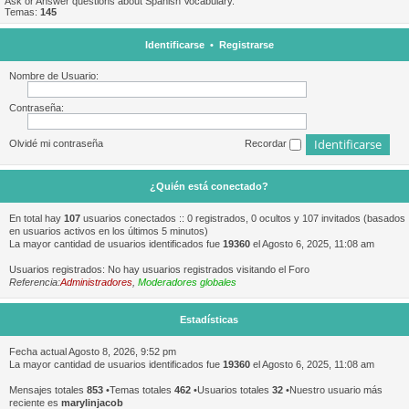
Ask or Answer questions about Spanish Vocabulary.
Temas:
145
Identificarse
•
Registrarse
Nombre de Usuario:
Contraseña:
Olvidé mi contraseña
Recordar
¿Quién está conectado?
En total hay
107
usuarios conectados :: 0 registrados, 0 ocultos y 107 invitados (basados
en usuarios activos en los últimos 5 minutos)
La mayor cantidad de usuarios identificados fue
19360
el Agosto 6, 2025, 11:08 am
Usuarios registrados: No hay usuarios registrados visitando el Foro
Referencia:
Administradores
,
Moderadores globales
Estadísticas
Fecha actual Agosto 8, 2026, 9:52 pm
La mayor cantidad de usuarios identificados fue
19360
el Agosto 6, 2025, 11:08 am
Mensajes totales
853
•Temas totales
462
•Usuarios totales
32
•Nuestro usuario más
reciente es
marylinjacob