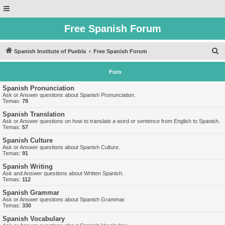
Free Spanish Forum
B
Spanish Institute of Puebla
Free Spanish Forum
u
Foro
s
c
Spanish Pronunciation
Ask or Answer questions about Spanish Pronunciation.
a
Temas:
78
r
Spanish Translation
Ask or Answer questions on how to translate a word or sentence from English to Spanish.
Temas:
57
Spanish Culture
Ask or Answer questions about Spanish Culture.
Temas:
91
Spanish Writing
Ask and Answer questions about Written Spanish.
Temas:
112
Spanish Grammar
Ask or Answer questions about Spanish Grammar.
Temas:
330
Spanish Vocabulary