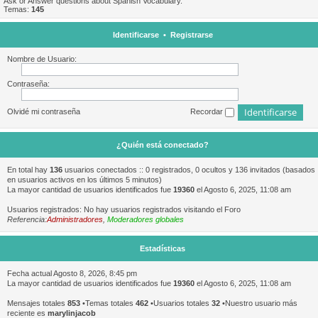
Ask or Answer questions about Spanish Vocabulary.
Temas:
145
Identificarse
•
Registrarse
Nombre de Usuario:
Contraseña:
Olvidé mi contraseña
Recordar
¿Quién está conectado?
En total hay
136
usuarios conectados :: 0 registrados, 0 ocultos y 136 invitados (basados
en usuarios activos en los últimos 5 minutos)
La mayor cantidad de usuarios identificados fue
19360
el Agosto 6, 2025, 11:08 am
Usuarios registrados: No hay usuarios registrados visitando el Foro
Referencia:
Administradores
,
Moderadores globales
Estadísticas
Fecha actual Agosto 8, 2026, 8:45 pm
La mayor cantidad de usuarios identificados fue
19360
el Agosto 6, 2025, 11:08 am
Mensajes totales
853
•Temas totales
462
•Usuarios totales
32
•Nuestro usuario más
reciente es
marylinjacob