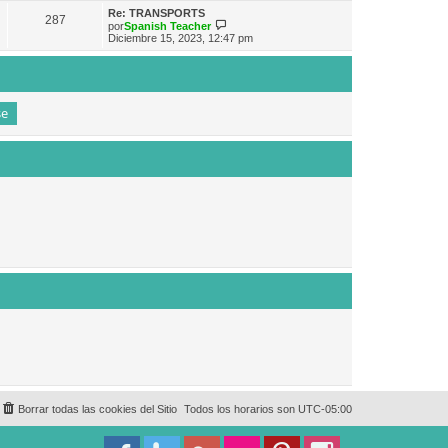
e
n
m
ú
Re: TRANSPORTS
s
287
o
l
V
por
Spanish Teacher
a
m
t
e
Diciembre 15, 2023, 12:47 pm
j
e
i
r
e
n
m
ú
s
o
l
a
m
t
j
e
i
e
n
m
s
o
a
m
j
e
e
n
s
a
j
e
Borrar todas las cookies del Sitio
Todos los horarios son
UTC-05:00