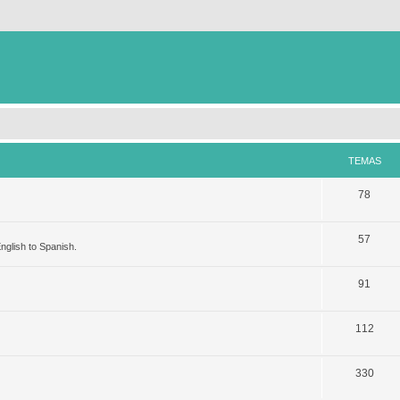
TEMAS
78
57
nglish to Spanish.
91
112
330