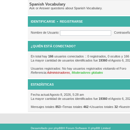
Spanish Vocabulary
Ask or Answer questions about Spanish Vocabulary.
IDENTIFICARSE
•
REGISTRARSE
Nombre de Usuario:
Contraseña
¿QUIÉN ESTÁ CONECTADO?
En total hay
166
usuarios conectados :: 0 registrados, 0 ocultos y 166
La mayor cantidad de usuarios identificados fue
19360
el Agosto 6, 20
Usuarios registrados: No hay usuarios registrados visitando el Foro
Referencia:
Administradores
,
Moderadores globales
ESTADÍSTICAS
Fecha actual Agosto 8, 2026, 5:28 am
La mayor cantidad de usuarios identificados fue
19360
el Agosto 6, 20
Mensajes totales
853
•Temas totales
462
•Usuarios totales
32
•Nuestr
Desarrollado por
phpBB
® Forum Software © phpBB Limited