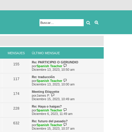
Buscar
Búsqueda avanza
MENSAJES
ÚLTIMO MENSAJE
Re: PARTICIPIO O GERUNDIO
155
V
por
Spanish Teacher
e
Diciembre 13, 2023, 10:50 am
r
ú
Re: traducción
117
l
V
por
Spanish Teacher
t
e
Diciembre 13, 2023, 10:00 am
i
r
m
ú
Meeting Etiquette
174
o
l
V
por
James P.
m
t
e
Diciembre 15, 2023, 10:49 am
e
i
r
n
m
ú
Re: Haya o haigas?
s
228
o
l
V
por
Spanish Teacher
a
m
t
e
Diciembre 6, 2023, 11:49 am
j
e
i
r
e
n
m
ú
Re: futuro del pasado?
s
632
o
l
V
por
Spanish Teacher
a
m
t
e
Diciembre 15, 2023, 10:37 am
j
e
i
r