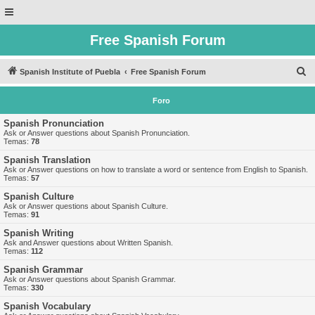
Free Spanish Forum
B
Spanish Institute of Puebla
Free Spanish Forum
u
Foro
s
c
Spanish Pronunciation
Ask or Answer questions about Spanish Pronunciation.
a
Temas:
78
r
Spanish Translation
Ask or Answer questions on how to translate a word or sentence from English to Spanish.
Temas:
57
Spanish Culture
Ask or Answer questions about Spanish Culture.
Temas:
91
Spanish Writing
Ask and Answer questions about Written Spanish.
Temas:
112
Spanish Grammar
Ask or Answer questions about Spanish Grammar.
Temas:
330
Spanish Vocabulary