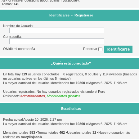
Ask or Answer questions about Spanish Vocabulary.
Temas:
145
Identificarse
•
Registrarse
Nombre de Usuario:
Contraseña:
Olvidé mi contraseña
Recordar
¿Quién está conectado?
En total hay
119
usuarios conectados :: 0 registrados, 0 ocultos y 119 invitados (basados
en usuarios activos en los últimos 5 minutos)
La mayor cantidad de usuarios identificados fue
19360
el Agosto 6, 2025, 11:08 am
Usuarios registrados: No hay usuarios registrados visitando el Foro
Referencia:
Administradores
,
Moderadores globales
Estadísticas
Fecha actual Agosto 10, 2026, 2:27 pm
La mayor cantidad de usuarios identificados fue
19360
el Agosto 6, 2025, 11:08 am
Mensajes totales
853
•Temas totales
462
•Usuarios totales
32
•Nuestro usuario más
reciente es
marylinjacob