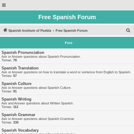
Free Spanish Forum
B
Spanish Institute of Puebla
Free Spanish Forum
u
Foro
s
c
Spanish Pronunciation
Ask or Answer questions about Spanish Pronunciation.
a
Temas:
78
r
Spanish Translation
Ask or Answer questions on how to translate a word or sentence from English to Spanish.
Temas:
57
Spanish Culture
Ask or Answer questions about Spanish Culture.
Temas:
91
Spanish Writing
Ask and Answer questions about Written Spanish.
Temas:
112
Spanish Grammar
Ask or Answer questions about Spanish Grammar.
Temas:
330
Spanish Vocabulary