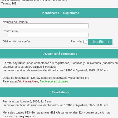
Ask or Answer questions about Spanish Vocabulary.
Temas:
145
Identificarse
•
Registrarse
Nombre de Usuario:
Contraseña:
Olvidé mi contraseña
Recordar
¿Quién está conectado?
En total hay
80
usuarios conectados :: 0 registrados, 0 ocultos y 80 invitados (basados en
usuarios activos en los últimos 5 minutos)
La mayor cantidad de usuarios identificados fue
19360
el Agosto 6, 2025, 11:08 am
Usuarios registrados: No hay usuarios registrados visitando el Foro
Referencia:
Administradores
,
Moderadores globales
Estadísticas
Fecha actual Agosto 8, 2026, 2:45 am
La mayor cantidad de usuarios identificados fue
19360
el Agosto 6, 2025, 11:08 am
Mensajes totales
853
•Temas totales
462
•Usuarios totales
32
•Nuestro usuario más
reciente es
marylinjacob