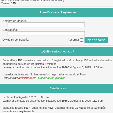
Ask or Answer questions about Spanish Vocabulary.
Temas:
145
Identificarse
•
Registrarse
Nombre de Usuario:
Contraseña:
Olvidé mi contraseña
Recordar
¿Quién está conectado?
En total hay
155
usuarios conectados :: 0 registrados, 0 ocultos y 155 invitados (basados
en usuarios activos en los últimos 5 minutos)
La mayor cantidad de usuarios identificados fue
19360
el Agosto 6, 2025, 11:08 am
Usuarios registrados: No hay usuarios registrados visitando el Foro
Referencia:
Administradores
,
Moderadores globales
Estadísticas
Fecha actual Agosto 7, 2026, 5:00 am
La mayor cantidad de usuarios identificados fue
19360
el Agosto 6, 2025, 11:08 am
Mensajes totales
853
•Temas totales
462
•Usuarios totales
32
•Nuestro usuario más
reciente es
marylinjacob