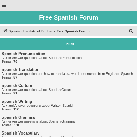
Free Spanish Forum
B
Spanish Institute of Puebla
Free Spanish Forum
u
Foro
s
c
Spanish Pronunciation
Ask or Answer questions about Spanish Pronunciation.
a
Temas:
78
r
Spanish Translation
Ask or Answer questions on how to translate a word or sentence from English to Spanish.
Temas:
57
Spanish Culture
Ask or Answer questions about Spanish Culture.
Temas:
91
Spanish Writing
Ask and Answer questions about Written Spanish.
Temas:
112
Spanish Grammar
Ask or Answer questions about Spanish Grammar.
Temas:
330
Spanish Vocabulary