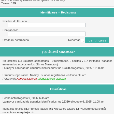
Ask or Answer questions about Spanish Vocabulary.
Temas:
145
Identificarse
•
Registrarse
Nombre de Usuario:
Contraseña:
Olvidé mi contraseña
Recordar
¿Quién está conectado?
En total hay
114
usuarios conectados :: 0 registrados, 0 ocultos y 114 invitados (basados
en usuarios activos en los últimos 5 minutos)
La mayor cantidad de usuarios identificados fue
19360
el Agosto 6, 2025, 11:08 am
Usuarios registrados: No hay usuarios registrados visitando el Foro
Referencia:
Administradores
,
Moderadores globales
Estadísticas
Fecha actual Agosto 9, 2026, 6:45 am
La mayor cantidad de usuarios identificados fue
19360
el Agosto 6, 2025, 11:08 am
Mensajes totales
853
•Temas totales
462
•Usuarios totales
32
•Nuestro usuario más
reciente es
marylinjacob