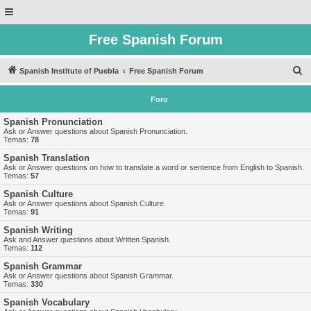
Free Spanish Forum
B
Spanish Institute of Puebla
Free Spanish Forum
u
Foro
s
c
Spanish Pronunciation
Ask or Answer questions about Spanish Pronunciation.
a
Temas:
78
r
Spanish Translation
Ask or Answer questions on how to translate a word or sentence from English to Spanish.
Temas:
57
Spanish Culture
Ask or Answer questions about Spanish Culture.
Temas:
91
Spanish Writing
Ask and Answer questions about Written Spanish.
Temas:
112
Spanish Grammar
Ask or Answer questions about Spanish Grammar.
Temas:
330
Spanish Vocabulary