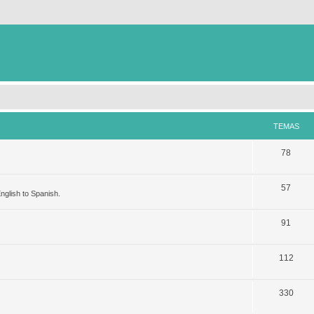
TEMAS
78
57
nglish to Spanish.
91
112
330