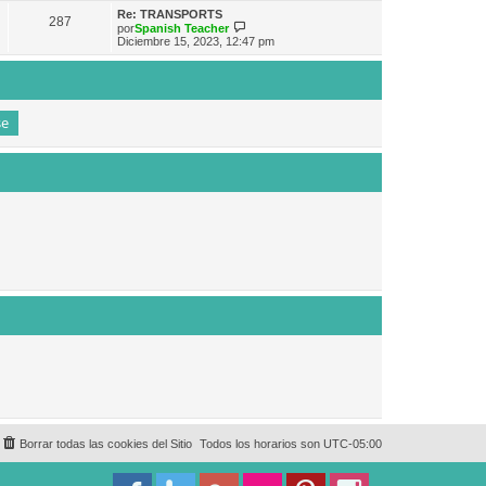
e
n
m
ú
Re: TRANSPORTS
s
287
o
l
V
por
Spanish Teacher
a
m
t
e
Diciembre 15, 2023, 12:47 pm
j
e
i
r
e
n
m
ú
s
o
l
a
m
t
j
e
i
e
n
m
s
o
a
m
j
e
e
n
s
a
j
e
Borrar todas las cookies del Sitio
Todos los horarios son
UTC-05:00