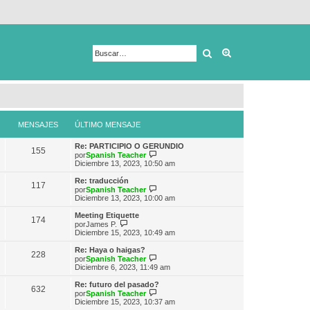
Buscar
Búsqueda avanza
MENSAJES
ÚLTIMO MENSAJE
Re: PARTICIPIO O GERUNDIO
155
V
por
Spanish Teacher
e
Diciembre 13, 2023, 10:50 am
r
ú
Re: traducción
117
l
V
por
Spanish Teacher
t
e
Diciembre 13, 2023, 10:00 am
i
r
m
ú
Meeting Etiquette
174
o
l
V
por
James P.
m
t
e
Diciembre 15, 2023, 10:49 am
e
i
r
n
m
ú
Re: Haya o haigas?
s
228
o
l
V
por
Spanish Teacher
a
m
t
e
Diciembre 6, 2023, 11:49 am
j
e
i
r
e
n
m
ú
Re: futuro del pasado?
s
632
o
l
V
por
Spanish Teacher
a
m
t
e
Diciembre 15, 2023, 10:37 am
j
e
i
r