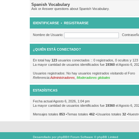
Spanish Vocabulary
Ask or Answer questions about Spanish Vocabulary.
IDENTIFICARSE
•
REGISTRARSE
Nombre de Usuario:
Contraseña
¿QUIÉN ESTÁ CONECTADO?
En total hay
123
usuarios conectados :: 0 registrados, 0 ocultos y 123
La mayor cantidad de usuarios identificados fue
19360
el Agosto 6, 20
Usuarios registrados: No hay usuarios registrados visitando el Foro
Referencia:
Administradores
,
Moderadores globales
ESTADÍSTICAS
Fecha actual Agosto 6, 2026, 1:04 pm
La mayor cantidad de usuarios identificados fue
19360
el Agosto 6, 20
Mensajes totales
853
•Temas totales
462
•Usuarios totales
32
•Nuestr
Desarrollado por
phpBB
® Forum Software © phpBB Limited