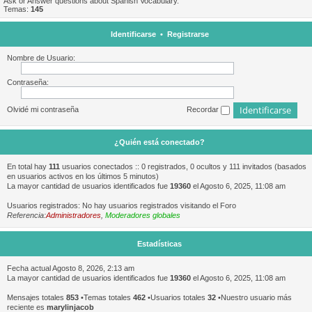
Ask or Answer questions about Spanish Vocabulary.
Temas:
145
Identificarse
•
Registrarse
Nombre de Usuario:
Contraseña:
Olvidé mi contraseña
Recordar
¿Quién está conectado?
En total hay
111
usuarios conectados :: 0 registrados, 0 ocultos y 111 invitados (basados
en usuarios activos en los últimos 5 minutos)
La mayor cantidad de usuarios identificados fue
19360
el Agosto 6, 2025, 11:08 am
Usuarios registrados: No hay usuarios registrados visitando el Foro
Referencia:
Administradores
,
Moderadores globales
Estadísticas
Fecha actual Agosto 8, 2026, 2:13 am
La mayor cantidad de usuarios identificados fue
19360
el Agosto 6, 2025, 11:08 am
Mensajes totales
853
•Temas totales
462
•Usuarios totales
32
•Nuestro usuario más
reciente es
marylinjacob