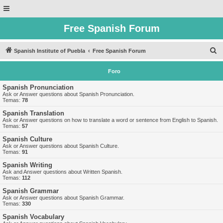
Free Spanish Forum
B
Spanish Institute of Puebla
Free Spanish Forum
u
Foro
s
c
Spanish Pronunciation
Ask or Answer questions about Spanish Pronunciation.
a
Temas:
78
r
Spanish Translation
Ask or Answer questions on how to translate a word or sentence from English to Spanish.
Temas:
57
Spanish Culture
Ask or Answer questions about Spanish Culture.
Temas:
91
Spanish Writing
Ask and Answer questions about Written Spanish.
Temas:
112
Spanish Grammar
Ask or Answer questions about Spanish Grammar.
Temas:
330
Spanish Vocabulary