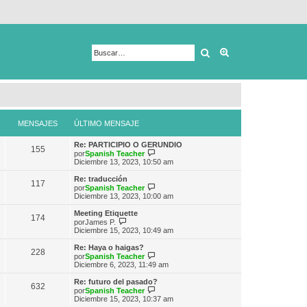
Buscar
Búsqueda avanza
MENSAJES
ÚLTIMO MENSAJE
Re: PARTICIPIO O GERUNDIO
155
V
por
Spanish Teacher
e
Diciembre 13, 2023, 10:50 am
r
ú
Re: traducción
117
l
V
por
Spanish Teacher
t
e
Diciembre 13, 2023, 10:00 am
i
r
m
ú
Meeting Etiquette
174
o
l
V
por
James P.
m
t
e
Diciembre 15, 2023, 10:49 am
e
i
r
n
m
ú
Re: Haya o haigas?
s
228
o
l
V
por
Spanish Teacher
a
m
t
e
Diciembre 6, 2023, 11:49 am
j
e
i
r
e
n
m
ú
Re: futuro del pasado?
s
632
o
l
V
por
Spanish Teacher
a
m
t
e
Diciembre 15, 2023, 10:37 am
j
e
i
r