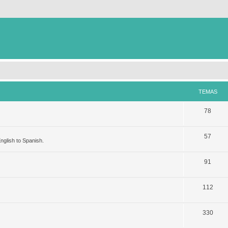
TEMAS
78
57
nglish to Spanish.
91
112
330