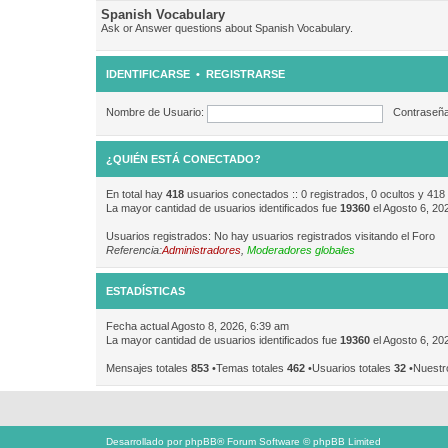
Spanish Vocabulary
Ask or Answer questions about Spanish Vocabulary.
IDENTIFICARSE
•
REGISTRARSE
Nombre de Usuario:
Contraseña
¿QUIÉN ESTÁ CONECTADO?
En total hay
418
usuarios conectados :: 0 registrados, 0 ocultos y 418
La mayor cantidad de usuarios identificados fue
19360
el Agosto 6, 20
Usuarios registrados: No hay usuarios registrados visitando el Foro
Referencia:
Administradores
,
Moderadores globales
ESTADÍSTICAS
Fecha actual Agosto 8, 2026, 6:39 am
La mayor cantidad de usuarios identificados fue
19360
el Agosto 6, 20
Mensajes totales
853
•Temas totales
462
•Usuarios totales
32
•Nuestr
Desarrollado por
phpBB
® Forum Software © phpBB Limited