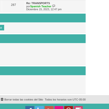
e
n
m
ú
Re: TRANSPORTS
s
287
o
l
V
por
Spanish Teacher
a
m
t
e
Diciembre 15, 2023, 12:47 pm
j
e
i
r
e
n
m
ú
s
o
l
a
m
t
j
e
i
e
n
m
s
o
a
m
j
e
e
n
s
a
j
e
Borrar todas las cookies del Sitio
Todos los horarios son
UTC-05:00