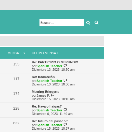
Buscar
Búsqueda avanza
MENSAJES
ÚLTIMO MENSAJE
Re: PARTICIPIO O GERUNDIO
155
V
por
Spanish Teacher
e
Diciembre 13, 2023, 10:50 am
r
ú
Re: traducción
117
l
V
por
Spanish Teacher
t
e
Diciembre 13, 2023, 10:00 am
i
r
m
ú
Meeting Etiquette
174
o
l
V
por
James P.
m
t
e
Diciembre 15, 2023, 10:49 am
e
i
r
n
m
ú
Re: Haya o haigas?
s
228
o
l
V
por
Spanish Teacher
a
m
t
e
Diciembre 6, 2023, 11:49 am
j
e
i
r
e
n
m
ú
Re: futuro del pasado?
s
632
o
l
V
por
Spanish Teacher
a
m
t
e
Diciembre 15, 2023, 10:37 am
j
e
i
r