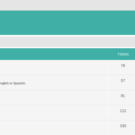
TEMAS
78
57
nglish to Spanish.
91
112
330