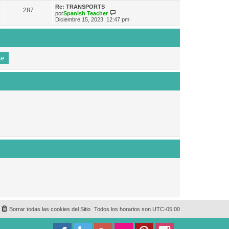
e
n
m
ú
Re: TRANSPORTS
s
287
o
l
V
por
Spanish Teacher
a
m
t
e
Diciembre 15, 2023, 12:47 pm
j
e
i
r
e
n
m
ú
s
o
l
a
m
t
j
e
i
e
n
m
s
o
a
m
j
e
e
n
s
a
j
e
Borrar todas las cookies del Sitio
Todos los horarios son
UTC-05:00