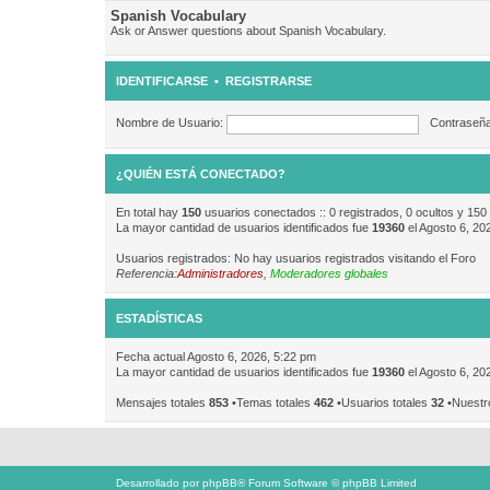
Spanish Vocabulary
Ask or Answer questions about Spanish Vocabulary.
IDENTIFICARSE
•
REGISTRARSE
Nombre de Usuario:
Contraseña
¿QUIÉN ESTÁ CONECTADO?
En total hay
150
usuarios conectados :: 0 registrados, 0 ocultos y 150
La mayor cantidad de usuarios identificados fue
19360
el Agosto 6, 20
Usuarios registrados: No hay usuarios registrados visitando el Foro
Referencia:
Administradores
,
Moderadores globales
ESTADÍSTICAS
Fecha actual Agosto 6, 2026, 5:22 pm
La mayor cantidad de usuarios identificados fue
19360
el Agosto 6, 20
Mensajes totales
853
•Temas totales
462
•Usuarios totales
32
•Nuestr
Desarrollado por
phpBB
® Forum Software © phpBB Limited