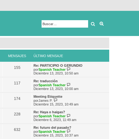
Buscar
Búsqueda avanza
MENSAJES
ÚLTIMO MENSAJE
Re: PARTICIPIO O GERUNDIO
155
V
por
Spanish Teacher
e
Diciembre 13, 2023, 10:50 am
r
ú
Re: traducción
117
l
V
por
Spanish Teacher
t
e
Diciembre 13, 2023, 10:00 am
i
r
m
ú
Meeting Etiquette
174
o
l
V
por
James P.
m
t
e
Diciembre 15, 2023, 10:49 am
e
i
r
n
m
ú
Re: Haya o haigas?
s
228
o
l
V
por
Spanish Teacher
a
m
t
e
Diciembre 6, 2023, 11:49 am
j
e
i
r
e
n
m
ú
Re: futuro del pasado?
s
632
o
l
V
por
Spanish Teacher
a
m
t
e
Diciembre 15, 2023, 10:37 am
j
e
i
r