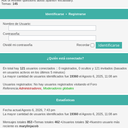
Ask or Answer questions about Spanish Vocabulary.
Temas:
145
Identificarse
•
Registrarse
Nombre de Usuario:
Contraseña:
Olvidé mi contraseña
Recordar
¿Quién está conectado?
En total hay
121
usuarios conectados :: 0 registrados, 0 ocultos y 121 invitados (basados
en usuarios activos en los últimos 5 minutos)
La mayor cantidad de usuarios identificados fue
19360
el Agosto 6, 2025, 11:08 am
Usuarios registrados: No hay usuarios registrados visitando el Foro
Referencia:
Administradores
,
Moderadores globales
Estadísticas
Fecha actual Agosto 6, 2026, 7:43 pm
La mayor cantidad de usuarios identificados fue
19360
el Agosto 6, 2025, 11:08 am
Mensajes totales
853
•Temas totales
462
•Usuarios totales
32
•Nuestro usuario más
reciente es
marylinjacob