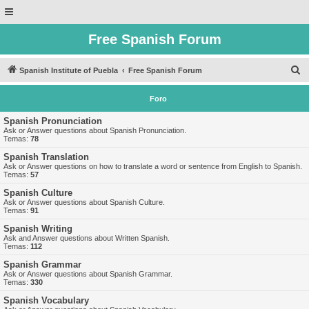
Free Spanish Forum
B
Spanish Institute of Puebla
Free Spanish Forum
u
Foro
s
c
Spanish Pronunciation
Ask or Answer questions about Spanish Pronunciation.
a
Temas:
78
r
Spanish Translation
Ask or Answer questions on how to translate a word or sentence from English to Spanish.
Temas:
57
Spanish Culture
Ask or Answer questions about Spanish Culture.
Temas:
91
Spanish Writing
Ask and Answer questions about Written Spanish.
Temas:
112
Spanish Grammar
Ask or Answer questions about Spanish Grammar.
Temas:
330
Spanish Vocabulary