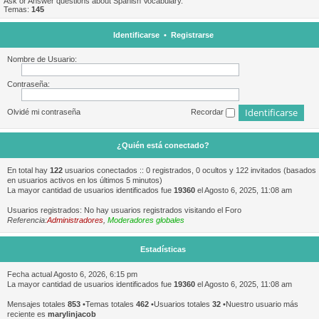
Ask or Answer questions about Spanish Vocabulary.
Temas:
145
Identificarse
•
Registrarse
Nombre de Usuario:
Contraseña:
Olvidé mi contraseña
Recordar
¿Quién está conectado?
En total hay
122
usuarios conectados :: 0 registrados, 0 ocultos y 122 invitados (basados
en usuarios activos en los últimos 5 minutos)
La mayor cantidad de usuarios identificados fue
19360
el Agosto 6, 2025, 11:08 am
Usuarios registrados: No hay usuarios registrados visitando el Foro
Referencia:
Administradores
,
Moderadores globales
Estadísticas
Fecha actual Agosto 6, 2026, 6:15 pm
La mayor cantidad de usuarios identificados fue
19360
el Agosto 6, 2025, 11:08 am
Mensajes totales
853
•Temas totales
462
•Usuarios totales
32
•Nuestro usuario más
reciente es
marylinjacob