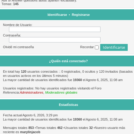
Ask or Answer questions about Spanish Vocabulary.
Temas:
145
Identificarse
•
Registrarse
Nombre de Usuario:
Contraseña:
Olvidé mi contraseña
Recordar
¿Quién está conectado?
En total hay
120
usuarios conectados :: 0 registrados, 0 ocultos y 120 invitados (basados
en usuarios activos en los últimos 5 minutos)
La mayor cantidad de usuarios identificados fue
19360
el Agosto 6, 2025, 11:08 am
Usuarios registrados: No hay usuarios registrados visitando el Foro
Referencia:
Administradores
,
Moderadores globales
Estadísticas
Fecha actual Agosto 6, 2026, 3:29 pm
La mayor cantidad de usuarios identificados fue
19360
el Agosto 6, 2025, 11:08 am
Mensajes totales
853
•Temas totales
462
•Usuarios totales
32
•Nuestro usuario más
reciente es
marylinjacob