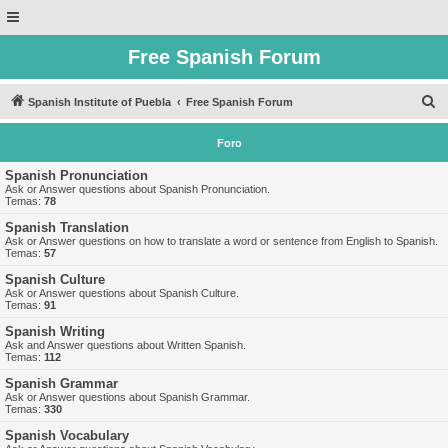
Free Spanish Forum
B
Spanish Institute of Puebla
Free Spanish Forum
u
Foro
s
c
Spanish Pronunciation
Ask or Answer questions about Spanish Pronunciation.
a
Temas:
78
r
Spanish Translation
Ask or Answer questions on how to translate a word or sentence from English to Spanish.
Temas:
57
Spanish Culture
Ask or Answer questions about Spanish Culture.
Temas:
91
Spanish Writing
Ask and Answer questions about Written Spanish.
Temas:
112
Spanish Grammar
Ask or Answer questions about Spanish Grammar.
Temas:
330
Spanish Vocabulary