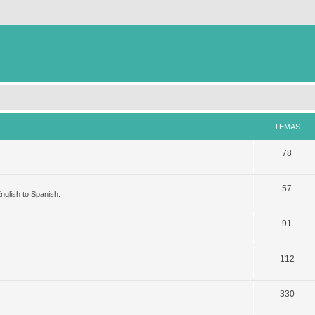
TEMAS
78
57
nglish to Spanish.
91
112
330