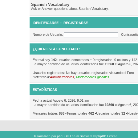
Spanish Vocabulary
Ask or Answer questions about Spanish Vocabulary.
IDENTIFICARSE
•
REGISTRARSE
Nombre de Usuario:
Contraseña
¿QUIÉN ESTÁ CONECTADO?
En total hay
142
usuarios conectados :: 0 registrados, 0 ocultos y 142
La mayor cantidad de usuarios identificados fue
19360
el Agosto 6, 20
Usuarios registrados: No hay usuarios registrados visitando el Foro
Referencia:
Administradores
,
Moderadores globales
ESTADÍSTICAS
Fecha actual Agosto 6, 2026, 9:01 am
La mayor cantidad de usuarios identificados fue
19360
el Agosto 6, 20
Mensajes totales
853
•Temas totales
462
•Usuarios totales
32
•Nuestr
Desarrollado por
phpBB
® Forum Software © phpBB Limited