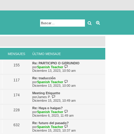
Buscar
Búsqueda avanza
MENSAJES
ÚLTIMO MENSAJE
Re: PARTICIPIO O GERUNDIO
155
V
por
Spanish Teacher
e
Diciembre 13, 2023, 10:50 am
r
ú
Re: traducción
117
l
V
por
Spanish Teacher
t
e
Diciembre 13, 2023, 10:00 am
i
r
m
ú
Meeting Etiquette
174
o
l
V
por
James P.
m
t
e
Diciembre 15, 2023, 10:49 am
e
i
r
n
m
ú
Re: Haya o haigas?
s
228
o
l
V
por
Spanish Teacher
a
m
t
e
Diciembre 6, 2023, 11:49 am
j
e
i
r
e
n
m
ú
Re: futuro del pasado?
s
632
o
l
V
por
Spanish Teacher
a
m
t
e
Diciembre 15, 2023, 10:37 am
j
e
i
r