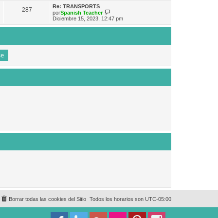
e
n
m
ú
Re: TRANSPORTS
s
287
o
l
V
por
Spanish Teacher
a
m
t
e
Diciembre 15, 2023, 12:47 pm
j
e
i
r
e
n
m
ú
s
o
l
a
m
t
j
e
i
e
n
m
s
o
a
m
j
e
e
n
s
a
j
e
Borrar todas las cookies del Sitio
Todos los horarios son
UTC-05:00