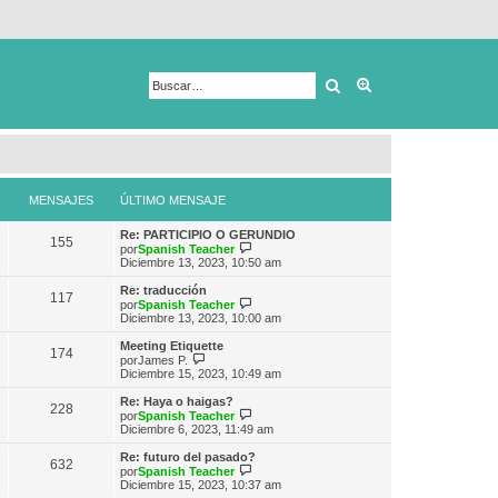
Buscar
Búsqueda avanza
MENSAJES
ÚLTIMO MENSAJE
Re: PARTICIPIO O GERUNDIO
155
V
por
Spanish Teacher
e
Diciembre 13, 2023, 10:50 am
r
ú
Re: traducción
117
l
V
por
Spanish Teacher
t
e
Diciembre 13, 2023, 10:00 am
i
r
m
ú
Meeting Etiquette
174
o
l
V
por
James P.
m
t
e
Diciembre 15, 2023, 10:49 am
e
i
r
n
m
ú
Re: Haya o haigas?
s
228
o
l
V
por
Spanish Teacher
a
m
t
e
Diciembre 6, 2023, 11:49 am
j
e
i
r
e
n
m
ú
Re: futuro del pasado?
s
632
o
l
V
por
Spanish Teacher
a
m
t
e
Diciembre 15, 2023, 10:37 am
j
e
i
r