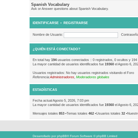
Spanish Vocabulary
Ask or Answer questions about Spanish Vocabulary.
IDENTIFICARSE
•
REGISTRARSE
Nombre de Usuario:
Contraseña
¿QUIÉN ESTÁ CONECTADO?
En total hay
194
usuarios conectados :: 0 registrados, 0 ocultos y 194
La mayor cantidad de usuarios identificados fue
19360
el Agosto 6, 20
Usuarios registrados: No hay usuarios registrados visitando el Foro
Referencia:
Administradores
,
Moderadores globales
ESTADÍSTICAS
Fecha actual Agosto 5, 2026, 7:03 pm
La mayor cantidad de usuarios identificados fue
19360
el Agosto 6, 20
Mensajes totales
853
•Temas totales
462
•Usuarios totales
32
•Nuestr
Desarrollado por
phpBB
® Forum Software © phpBB Limited