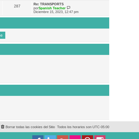
e
n
m
ú
Re: TRANSPORTS
s
287
o
l
V
por
Spanish Teacher
a
m
t
e
Diciembre 15, 2023, 12:47 pm
j
e
i
r
e
n
m
ú
s
o
l
a
m
t
j
e
i
e
n
m
s
o
a
m
j
e
e
n
s
a
j
e
Borrar todas las cookies del Sitio
Todos los horarios son
UTC-05:00