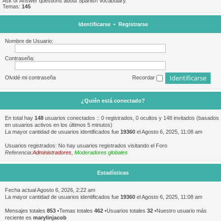
Ask or Answer questions about Spanish Vocabulary.
Temas:
145
Identificarse
•
Registrarse
Nombre de Usuario:
Contraseña:
Olvidé mi contraseña
Recordar
¿Quién está conectado?
En total hay
148
usuarios conectados :: 0 registrados, 0 ocultos y 148 invitados (basados
en usuarios activos en los últimos 5 minutos)
La mayor cantidad de usuarios identificados fue
19360
el Agosto 6, 2025, 11:08 am
Usuarios registrados: No hay usuarios registrados visitando el Foro
Referencia:
Administradores
,
Moderadores globales
Estadísticas
Fecha actual Agosto 6, 2026, 2:22 am
La mayor cantidad de usuarios identificados fue
19360
el Agosto 6, 2025, 11:08 am
Mensajes totales
853
•Temas totales
462
•Usuarios totales
32
•Nuestro usuario más
reciente es
marylinjacob