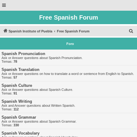
Free Spanish Forum
B
Spanish Institute of Puebla
Free Spanish Forum
u
Foro
s
c
Spanish Pronunciation
Ask or Answer questions about Spanish Pronunciation.
a
Temas:
78
r
Spanish Translation
Ask or Answer questions on how to translate a word or sentence from English to Spanish.
Temas:
57
Spanish Culture
Ask or Answer questions about Spanish Culture.
Temas:
91
Spanish Writing
Ask and Answer questions about Written Spanish.
Temas:
112
Spanish Grammar
Ask or Answer questions about Spanish Grammar.
Temas:
330
Spanish Vocabulary