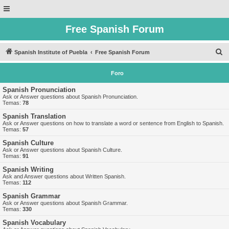
Free Spanish Forum
B
Spanish Institute of Puebla
Free Spanish Forum
u
Foro
s
c
Spanish Pronunciation
Ask or Answer questions about Spanish Pronunciation.
a
Temas:
78
r
Spanish Translation
Ask or Answer questions on how to translate a word or sentence from English to Spanish.
Temas:
57
Spanish Culture
Ask or Answer questions about Spanish Culture.
Temas:
91
Spanish Writing
Ask and Answer questions about Written Spanish.
Temas:
112
Spanish Grammar
Ask or Answer questions about Spanish Grammar.
Temas:
330
Spanish Vocabulary