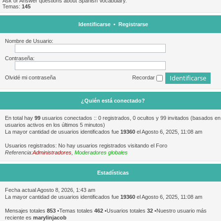
Ask or Answer questions about Spanish Vocabulary.
Temas:
145
Identificarse
•
Registrarse
Nombre de Usuario:
Contraseña:
Olvidé mi contraseña
Recordar
¿Quién está conectado?
En total hay
99
usuarios conectados :: 0 registrados, 0 ocultos y 99 invitados (basados en
usuarios activos en los últimos 5 minutos)
La mayor cantidad de usuarios identificados fue
19360
el Agosto 6, 2025, 11:08 am
Usuarios registrados: No hay usuarios registrados visitando el Foro
Referencia:
Administradores
,
Moderadores globales
Estadísticas
Fecha actual Agosto 8, 2026, 1:43 am
La mayor cantidad de usuarios identificados fue
19360
el Agosto 6, 2025, 11:08 am
Mensajes totales
853
•Temas totales
462
•Usuarios totales
32
•Nuestro usuario más
reciente es
marylinjacob