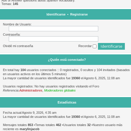
Ask or Answer questions about Spanish Vocabulary.
Temas:
145
Identificarse
•
Registrarse
Nombre de Usuario:
Contraseña:
Olvidé mi contraseña
Recordar
¿Quién está conectado?
En total hay
104
usuarios conectados :: 0 registrados, 0 ocultos y 104 invitados (basados
en usuarios activos en los últimos 5 minutos)
La mayor cantidad de usuarios identificados fue
19360
el Agosto 6, 2025, 11:08 am
Usuarios registrados: No hay usuarios registrados visitando el Foro
Referencia:
Administradores
,
Moderadores globales
Estadísticas
Fecha actual Agosto 9, 2026, 4:35 am
La mayor cantidad de usuarios identificados fue
19360
el Agosto 6, 2025, 11:08 am
Mensajes totales
853
•Temas totales
462
•Usuarios totales
32
•Nuestro usuario más
reciente es
marylinjacob