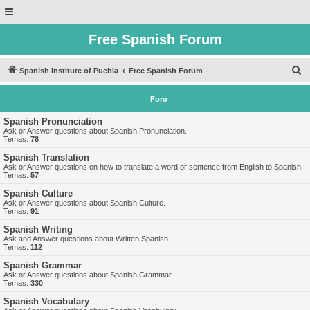
Free Spanish Forum
B
Spanish Institute of Puebla
Free Spanish Forum
u
Foro
s
c
Spanish Pronunciation
Ask or Answer questions about Spanish Pronunciation.
a
Temas:
78
r
Spanish Translation
Ask or Answer questions on how to translate a word or sentence from English to Spanish.
Temas:
57
Spanish Culture
Ask or Answer questions about Spanish Culture.
Temas:
91
Spanish Writing
Ask and Answer questions about Written Spanish.
Temas:
112
Spanish Grammar
Ask or Answer questions about Spanish Grammar.
Temas:
330
Spanish Vocabulary