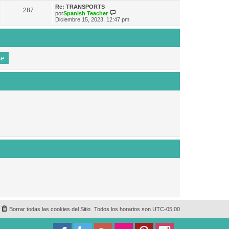
e
n
m
ú
Re: TRANSPORTS
s
287
o
l
V
por
Spanish Teacher
a
m
t
e
Diciembre 15, 2023, 12:47 pm
j
e
i
r
e
n
m
ú
s
o
l
a
m
t
j
e
i
e
n
m
s
o
a
m
j
e
e
n
s
a
j
e
Borrar todas las cookies del Sitio
Todos los horarios son
UTC-05:00