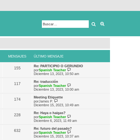
Buscar
Búsqueda avanza
MENSAJES
ÚLTIMO MENSAJE
Re: PARTICIPIO O GERUNDIO
155
V
por
Spanish Teacher
e
Diciembre 13, 2023, 10:50 am
r
ú
Re: traducción
117
l
V
por
Spanish Teacher
t
e
Diciembre 13, 2023, 10:00 am
i
r
m
ú
Meeting Etiquette
174
o
l
V
por
James P.
m
t
e
Diciembre 15, 2023, 10:49 am
e
i
r
n
m
ú
Re: Haya o haigas?
s
228
o
l
V
por
Spanish Teacher
a
m
t
e
Diciembre 6, 2023, 11:49 am
j
e
i
r
e
n
m
ú
Re: futuro del pasado?
s
632
o
l
V
por
Spanish Teacher
a
m
t
e
Diciembre 15, 2023, 10:37 am
j
e
i
r