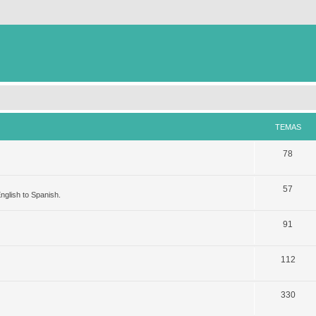
TEMAS
78
57
nglish to Spanish.
91
112
330