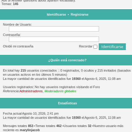
Ask or Answer questions about Spanish Vocabulary.
Temas:
145
Identificarse
•
Registrarse
Nombre de Usuario:
Contraseña:
Olvidé mi contraseña
Recordar
¿Quién está conectado?
En total hay
215
usuarios conectados :: 0 registrados, 0 ocultos y 215 invitados (basados
en usuarios activos en los últimos 5 minutos)
La mayor cantidad de usuarios identificados fue
19360
el Agosto 6, 2025, 11:08 am
Usuarios registrados: No hay usuarios registrados visitando el Foro
Referencia:
Administradores
,
Moderadores globales
Estadísticas
Fecha actual Agosto 10, 2026, 2:41 pm
La mayor cantidad de usuarios identificados fue
19360
el Agosto 6, 2025, 11:08 am
Mensajes totales
853
•Temas totales
462
•Usuarios totales
32
•Nuestro usuario más
reciente es
marylinjacob