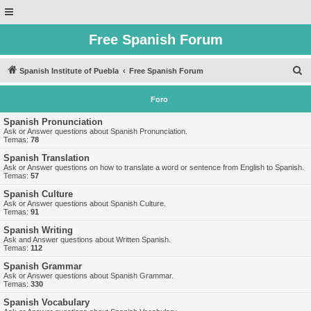
Free Spanish Forum
B
Spanish Institute of Puebla
Free Spanish Forum
u
Foro
s
c
Spanish Pronunciation
Ask or Answer questions about Spanish Pronunciation.
a
Temas:
78
r
Spanish Translation
Ask or Answer questions on how to translate a word or sentence from English to Spanish.
Temas:
57
Spanish Culture
Ask or Answer questions about Spanish Culture.
Temas:
91
Spanish Writing
Ask and Answer questions about Written Spanish.
Temas:
112
Spanish Grammar
Ask or Answer questions about Spanish Grammar.
Temas:
330
Spanish Vocabulary