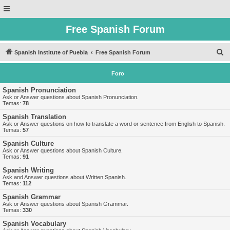
Free Spanish Forum
B
Spanish Institute of Puebla
Free Spanish Forum
u
Foro
s
c
Spanish Pronunciation
Ask or Answer questions about Spanish Pronunciation.
a
Temas:
78
r
Spanish Translation
Ask or Answer questions on how to translate a word or sentence from English to Spanish.
Temas:
57
Spanish Culture
Ask or Answer questions about Spanish Culture.
Temas:
91
Spanish Writing
Ask and Answer questions about Written Spanish.
Temas:
112
Spanish Grammar
Ask or Answer questions about Spanish Grammar.
Temas:
330
Spanish Vocabulary