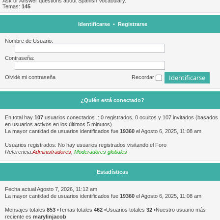
Ask or Answer questions about Spanish Vocabulary.
Temas:
145
Identificarse
•
Registrarse
Nombre de Usuario:
Contraseña:
Olvidé mi contraseña
Recordar
¿Quién está conectado?
En total hay
107
usuarios conectados :: 0 registrados, 0 ocultos y 107 invitados (basados
en usuarios activos en los últimos 5 minutos)
La mayor cantidad de usuarios identificados fue
19360
el Agosto 6, 2025, 11:08 am
Usuarios registrados: No hay usuarios registrados visitando el Foro
Referencia:
Administradores
,
Moderadores globales
Estadísticas
Fecha actual Agosto 7, 2026, 11:12 am
La mayor cantidad de usuarios identificados fue
19360
el Agosto 6, 2025, 11:08 am
Mensajes totales
853
•Temas totales
462
•Usuarios totales
32
•Nuestro usuario más
reciente es
marylinjacob