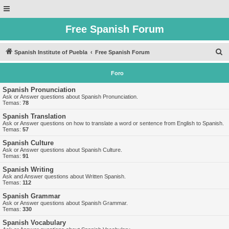
Free Spanish Forum
B
Spanish Institute of Puebla
Free Spanish Forum
u
Foro
s
c
Spanish Pronunciation
Ask or Answer questions about Spanish Pronunciation.
a
Temas:
78
r
Spanish Translation
Ask or Answer questions on how to translate a word or sentence from English to Spanish.
Temas:
57
Spanish Culture
Ask or Answer questions about Spanish Culture.
Temas:
91
Spanish Writing
Ask and Answer questions about Written Spanish.
Temas:
112
Spanish Grammar
Ask or Answer questions about Spanish Grammar.
Temas:
330
Spanish Vocabulary