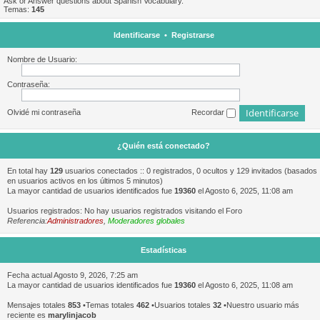
Ask or Answer questions about Spanish Vocabulary.
Temas:
145
Identificarse
•
Registrarse
Nombre de Usuario:
Contraseña:
Olvidé mi contraseña
Recordar
¿Quién está conectado?
En total hay
129
usuarios conectados :: 0 registrados, 0 ocultos y 129 invitados (basados
en usuarios activos en los últimos 5 minutos)
La mayor cantidad de usuarios identificados fue
19360
el Agosto 6, 2025, 11:08 am
Usuarios registrados: No hay usuarios registrados visitando el Foro
Referencia:
Administradores
,
Moderadores globales
Estadísticas
Fecha actual Agosto 9, 2026, 7:25 am
La mayor cantidad de usuarios identificados fue
19360
el Agosto 6, 2025, 11:08 am
Mensajes totales
853
•Temas totales
462
•Usuarios totales
32
•Nuestro usuario más
reciente es
marylinjacob