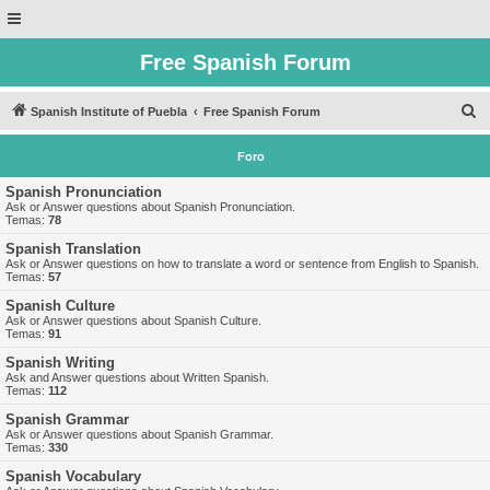
Free Spanish Forum
B
Spanish Institute of Puebla
Free Spanish Forum
u
Foro
s
c
Spanish Pronunciation
Ask or Answer questions about Spanish Pronunciation.
a
Temas:
78
r
Spanish Translation
Ask or Answer questions on how to translate a word or sentence from English to Spanish.
Temas:
57
Spanish Culture
Ask or Answer questions about Spanish Culture.
Temas:
91
Spanish Writing
Ask and Answer questions about Written Spanish.
Temas:
112
Spanish Grammar
Ask or Answer questions about Spanish Grammar.
Temas:
330
Spanish Vocabulary