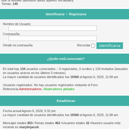
Ask or Answer questions about Spanish Vocabulary.
Temas:
145
Identificarse
•
Registrarse
Nombre de Usuario:
Contraseña:
Olvidé mi contraseña
Recordar
¿Quién está conectado?
En total hay
134
usuarios conectados :: 0 registrados, 0 ocultos y 134 invitados (basados
en usuarios activos en los últimos 5 minutos)
La mayor cantidad de usuarios identificados fue
19360
el Agosto 6, 2025, 11:08 am
Usuarios registrados: No hay usuarios registrados visitando el Foro
Referencia:
Administradores
,
Moderadores globales
Estadísticas
Fecha actual Agosto 8, 2026, 5:32 pm
La mayor cantidad de usuarios identificados fue
19360
el Agosto 6, 2025, 11:08 am
Mensajes totales
853
•Temas totales
462
•Usuarios totales
32
•Nuestro usuario más
reciente es
marylinjacob