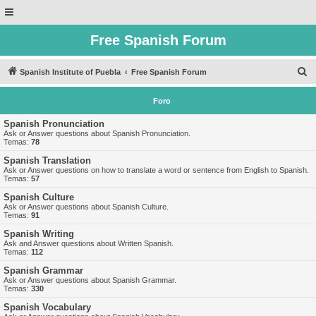
Free Spanish Forum
B
Spanish Institute of Puebla
Free Spanish Forum
u
Foro
s
c
Spanish Pronunciation
Ask or Answer questions about Spanish Pronunciation.
a
Temas:
78
r
Spanish Translation
Ask or Answer questions on how to translate a word or sentence from English to Spanish.
Temas:
57
Spanish Culture
Ask or Answer questions about Spanish Culture.
Temas:
91
Spanish Writing
Ask and Answer questions about Written Spanish.
Temas:
112
Spanish Grammar
Ask or Answer questions about Spanish Grammar.
Temas:
330
Spanish Vocabulary