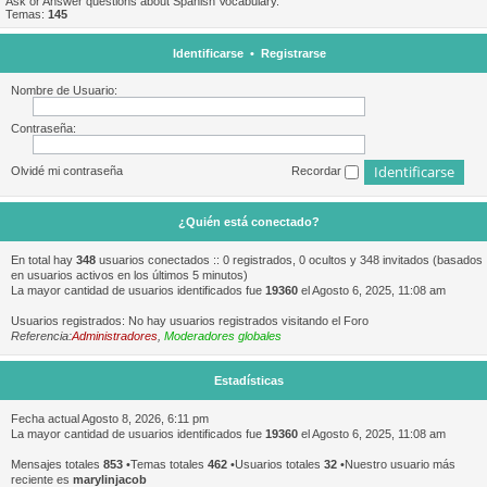
Ask or Answer questions about Spanish Vocabulary.
Temas:
145
Identificarse
•
Registrarse
Nombre de Usuario:
Contraseña:
Olvidé mi contraseña
Recordar
¿Quién está conectado?
En total hay
348
usuarios conectados :: 0 registrados, 0 ocultos y 348 invitados (basados
en usuarios activos en los últimos 5 minutos)
La mayor cantidad de usuarios identificados fue
19360
el Agosto 6, 2025, 11:08 am
Usuarios registrados: No hay usuarios registrados visitando el Foro
Referencia:
Administradores
,
Moderadores globales
Estadísticas
Fecha actual Agosto 8, 2026, 6:11 pm
La mayor cantidad de usuarios identificados fue
19360
el Agosto 6, 2025, 11:08 am
Mensajes totales
853
•Temas totales
462
•Usuarios totales
32
•Nuestro usuario más
reciente es
marylinjacob