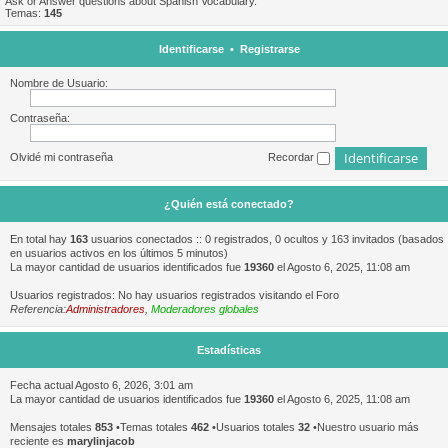
Ask or Answer questions about Spanish Vocabulary.
Temas:
145
Identificarse
•
Registrarse
Nombre de Usuario:
Contraseña:
Olvidé mi contraseña
Recordar
¿Quién está conectado?
En total hay
163
usuarios conectados :: 0 registrados, 0 ocultos y 163 invitados (basados
en usuarios activos en los últimos 5 minutos)
La mayor cantidad de usuarios identificados fue
19360
el Agosto 6, 2025, 11:08 am
Usuarios registrados: No hay usuarios registrados visitando el Foro
Referencia:
Administradores
,
Moderadores globales
Estadísticas
Fecha actual Agosto 6, 2026, 3:01 am
La mayor cantidad de usuarios identificados fue
19360
el Agosto 6, 2025, 11:08 am
Mensajes totales
853
•Temas totales
462
•Usuarios totales
32
•Nuestro usuario más
reciente es
marylinjacob