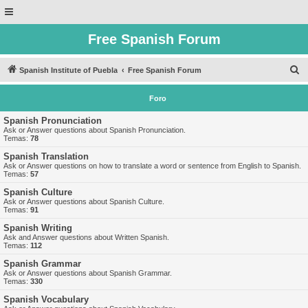
Free Spanish Forum
B
Spanish Institute of Puebla
Free Spanish Forum
u
Foro
s
c
Spanish Pronunciation
Ask or Answer questions about Spanish Pronunciation.
a
Temas:
78
r
Spanish Translation
Ask or Answer questions on how to translate a word or sentence from English to Spanish.
Temas:
57
Spanish Culture
Ask or Answer questions about Spanish Culture.
Temas:
91
Spanish Writing
Ask and Answer questions about Written Spanish.
Temas:
112
Spanish Grammar
Ask or Answer questions about Spanish Grammar.
Temas:
330
Spanish Vocabulary