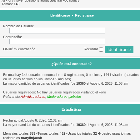
Ask or Answer questions about Spanish Vocabulary.
Temas:
145
Identificarse
•
Registrarse
Nombre de Usuario:
Contraseña:
Olvidé mi contraseña
Recordar
¿Quién está conectado?
En total hay
144
usuarios conectados :: 0 registrados, 0 ocultos y 144 invitados (basados
en usuarios activos en los últimos 5 minutos)
La mayor cantidad de usuarios identificados fue
19360
el Agosto 6, 2025, 11:08 am
Usuarios registrados: No hay usuarios registrados visitando el Foro
Referencia:
Administradores
,
Moderadores globales
Estadísticas
Fecha actual Agosto 6, 2026, 12:31 am
La mayor cantidad de usuarios identificados fue
19360
el Agosto 6, 2025, 11:08 am
Mensajes totales
853
•Temas totales
462
•Usuarios totales
32
•Nuestro usuario más
reciente es
marylinjacob