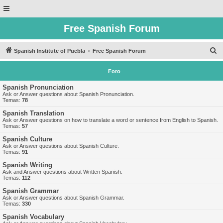
Free Spanish Forum
B
Spanish Institute of Puebla
Free Spanish Forum
u
Foro
s
c
Spanish Pronunciation
Ask or Answer questions about Spanish Pronunciation.
a
Temas:
78
r
Spanish Translation
Ask or Answer questions on how to translate a word or sentence from English to Spanish.
Temas:
57
Spanish Culture
Ask or Answer questions about Spanish Culture.
Temas:
91
Spanish Writing
Ask and Answer questions about Written Spanish.
Temas:
112
Spanish Grammar
Ask or Answer questions about Spanish Grammar.
Temas:
330
Spanish Vocabulary