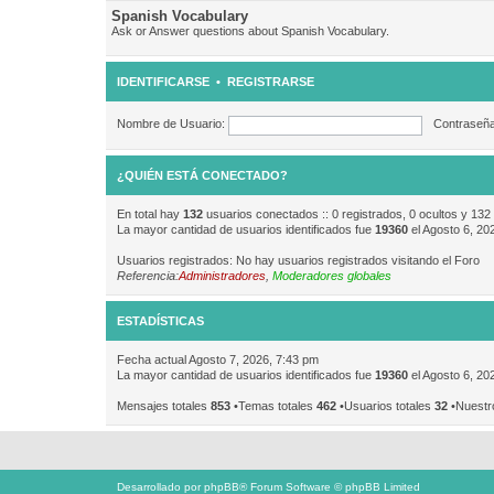
Spanish Vocabulary
Ask or Answer questions about Spanish Vocabulary.
IDENTIFICARSE
•
REGISTRARSE
Nombre de Usuario:
Contraseña
¿QUIÉN ESTÁ CONECTADO?
En total hay
132
usuarios conectados :: 0 registrados, 0 ocultos y 132
La mayor cantidad de usuarios identificados fue
19360
el Agosto 6, 20
Usuarios registrados: No hay usuarios registrados visitando el Foro
Referencia:
Administradores
,
Moderadores globales
ESTADÍSTICAS
Fecha actual Agosto 7, 2026, 7:43 pm
La mayor cantidad de usuarios identificados fue
19360
el Agosto 6, 20
Mensajes totales
853
•Temas totales
462
•Usuarios totales
32
•Nuestr
Desarrollado por
phpBB
® Forum Software © phpBB Limited