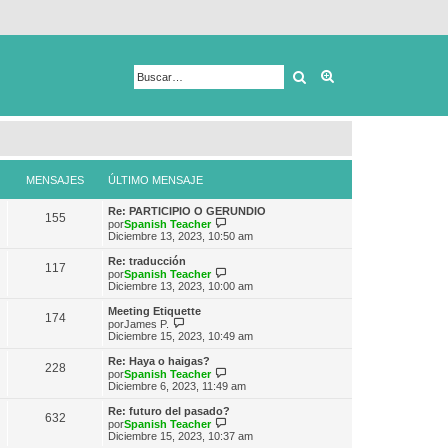
Buscar
Búsqueda avanza
MENSAJES
ÚLTIMO MENSAJE
Re: PARTICIPIO O GERUNDIO
155
V
por
Spanish Teacher
e
Diciembre 13, 2023, 10:50 am
r
ú
Re: traducción
117
l
V
por
Spanish Teacher
t
e
Diciembre 13, 2023, 10:00 am
i
r
m
ú
Meeting Etiquette
174
o
l
V
por
James P.
m
t
e
Diciembre 15, 2023, 10:49 am
e
i
r
n
m
ú
Re: Haya o haigas?
s
228
o
l
V
por
Spanish Teacher
a
m
t
e
Diciembre 6, 2023, 11:49 am
j
e
i
r
e
n
m
ú
Re: futuro del pasado?
s
632
o
l
V
por
Spanish Teacher
a
m
t
e
Diciembre 15, 2023, 10:37 am
j
e
i
r