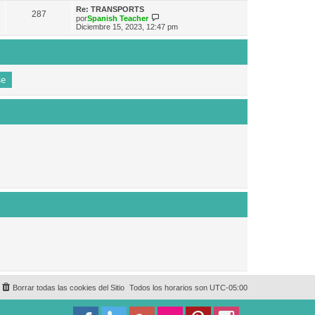
e
n
m
ú
Re: TRANSPORTS
s
287
o
l
V
por
Spanish Teacher
a
m
t
e
Diciembre 15, 2023, 12:47 pm
j
e
i
r
e
n
m
ú
s
o
l
a
m
t
j
e
i
e
n
m
s
o
a
m
j
e
e
n
s
a
j
e
Borrar todas las cookies del Sitio
Todos los horarios son
UTC-05:00