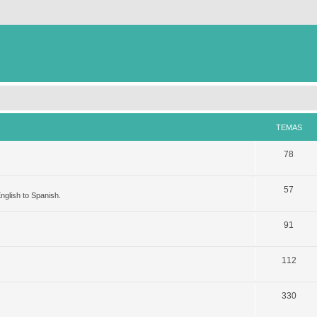
TEMAS
78
57
nglish to Spanish.
91
112
330