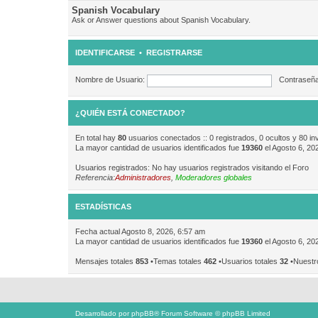
Spanish Vocabulary
Ask or Answer questions about Spanish Vocabulary.
IDENTIFICARSE
•
REGISTRARSE
Nombre de Usuario:
Contraseña
¿QUIÉN ESTÁ CONECTADO?
En total hay
80
usuarios conectados :: 0 registrados, 0 ocultos y 80 in
La mayor cantidad de usuarios identificados fue
19360
el Agosto 6, 20
Usuarios registrados: No hay usuarios registrados visitando el Foro
Referencia:
Administradores
,
Moderadores globales
ESTADÍSTICAS
Fecha actual Agosto 8, 2026, 6:57 am
La mayor cantidad de usuarios identificados fue
19360
el Agosto 6, 20
Mensajes totales
853
•Temas totales
462
•Usuarios totales
32
•Nuestr
Desarrollado por
phpBB
® Forum Software © phpBB Limited