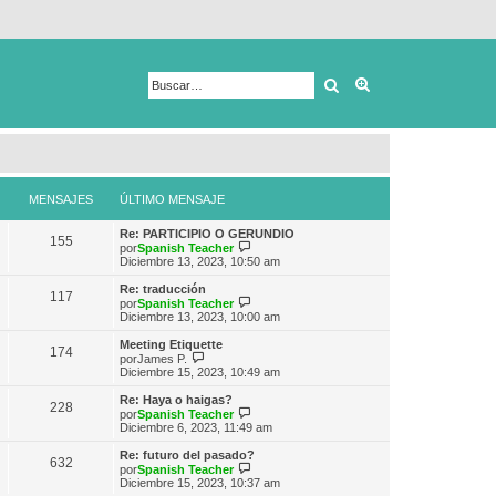
Buscar
Búsqueda avanza
MENSAJES
ÚLTIMO MENSAJE
Re: PARTICIPIO O GERUNDIO
155
V
por
Spanish Teacher
e
Diciembre 13, 2023, 10:50 am
r
ú
Re: traducción
117
l
V
por
Spanish Teacher
t
e
Diciembre 13, 2023, 10:00 am
i
r
m
ú
Meeting Etiquette
174
o
l
V
por
James P.
m
t
e
Diciembre 15, 2023, 10:49 am
e
i
r
n
m
ú
Re: Haya o haigas?
s
228
o
l
V
por
Spanish Teacher
a
m
t
e
Diciembre 6, 2023, 11:49 am
j
e
i
r
e
n
m
ú
Re: futuro del pasado?
s
632
o
l
V
por
Spanish Teacher
a
m
t
e
Diciembre 15, 2023, 10:37 am
j
e
i
r