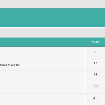
TEMAS
78
57
nglish to Spanish.
91
112
330