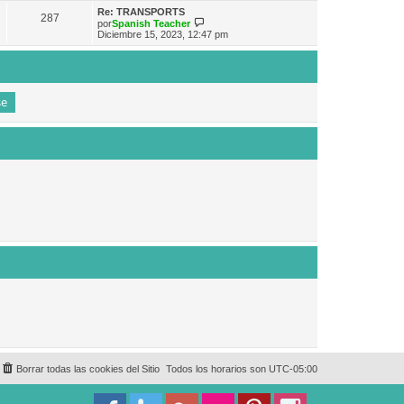
e
n
m
ú
Re: TRANSPORTS
s
287
o
l
V
por
Spanish Teacher
a
m
t
e
Diciembre 15, 2023, 12:47 pm
j
e
i
r
e
n
m
ú
s
o
l
a
m
t
j
e
i
e
n
m
s
o
a
m
j
e
e
n
s
a
j
e
Borrar todas las cookies del Sitio
Todos los horarios son
UTC-05:00