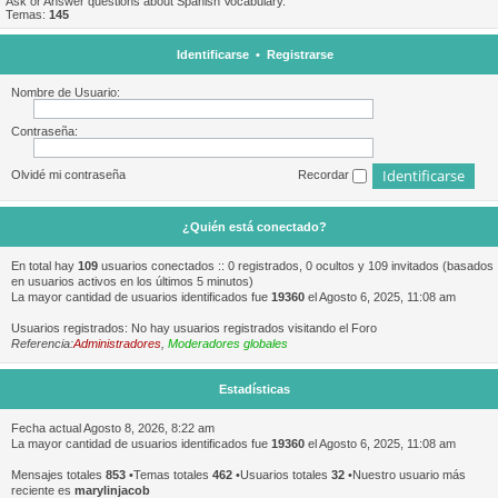
Ask or Answer questions about Spanish Vocabulary.
Temas:
145
Identificarse
•
Registrarse
Nombre de Usuario:
Contraseña:
Olvidé mi contraseña
Recordar
¿Quién está conectado?
En total hay
109
usuarios conectados :: 0 registrados, 0 ocultos y 109 invitados (basados
en usuarios activos en los últimos 5 minutos)
La mayor cantidad de usuarios identificados fue
19360
el Agosto 6, 2025, 11:08 am
Usuarios registrados: No hay usuarios registrados visitando el Foro
Referencia:
Administradores
,
Moderadores globales
Estadísticas
Fecha actual Agosto 8, 2026, 8:22 am
La mayor cantidad de usuarios identificados fue
19360
el Agosto 6, 2025, 11:08 am
Mensajes totales
853
•Temas totales
462
•Usuarios totales
32
•Nuestro usuario más
reciente es
marylinjacob