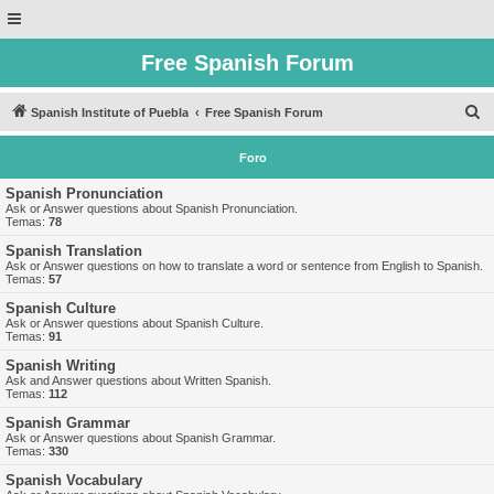
Free Spanish Forum
B
Spanish Institute of Puebla
Free Spanish Forum
u
Foro
s
c
Spanish Pronunciation
Ask or Answer questions about Spanish Pronunciation.
a
Temas:
78
r
Spanish Translation
Ask or Answer questions on how to translate a word or sentence from English to Spanish.
Temas:
57
Spanish Culture
Ask or Answer questions about Spanish Culture.
Temas:
91
Spanish Writing
Ask and Answer questions about Written Spanish.
Temas:
112
Spanish Grammar
Ask or Answer questions about Spanish Grammar.
Temas:
330
Spanish Vocabulary