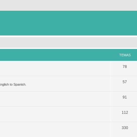
TEMAS
78
57
nglish to Spanish.
91
112
330