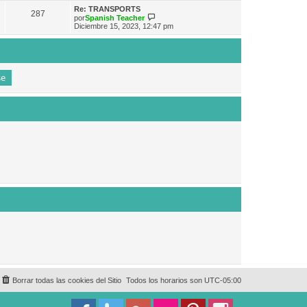
e
n
m
ú
Re: TRANSPORTS
s
287
o
l
V
por
Spanish Teacher
a
m
t
e
Diciembre 15, 2023, 12:47 pm
j
e
i
r
e
n
m
ú
s
o
l
a
m
t
j
e
i
e
n
m
s
o
a
m
j
e
e
n
s
a
j
e
Borrar todas las cookies del Sitio
Todos los horarios son
UTC-05:00