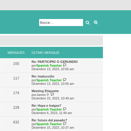
Buscar
Búsqueda avanza
MENSAJES
ÚLTIMO MENSAJE
Re: PARTICIPIO O GERUNDIO
155
V
por
Spanish Teacher
e
Diciembre 13, 2023, 10:50 am
r
ú
Re: traducción
117
l
V
por
Spanish Teacher
t
e
Diciembre 13, 2023, 10:00 am
i
r
m
ú
Meeting Etiquette
174
o
l
V
por
James P.
m
t
e
Diciembre 15, 2023, 10:49 am
e
i
r
n
m
ú
Re: Haya o haigas?
s
228
o
l
V
por
Spanish Teacher
a
m
t
e
Diciembre 6, 2023, 11:49 am
j
e
i
r
e
n
m
ú
Re: futuro del pasado?
s
632
o
l
V
por
Spanish Teacher
a
m
t
e
Diciembre 15, 2023, 10:37 am
j
e
i
r