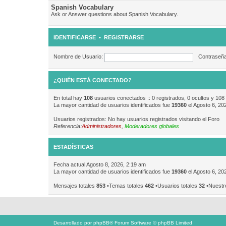
Spanish Vocabulary
Ask or Answer questions about Spanish Vocabulary.
IDENTIFICARSE
•
REGISTRARSE
Nombre de Usuario:
Contraseña
¿QUIÉN ESTÁ CONECTADO?
En total hay
108
usuarios conectados :: 0 registrados, 0 ocultos y 108
La mayor cantidad de usuarios identificados fue
19360
el Agosto 6, 20
Usuarios registrados: No hay usuarios registrados visitando el Foro
Referencia:
Administradores
,
Moderadores globales
ESTADÍSTICAS
Fecha actual Agosto 8, 2026, 2:19 am
La mayor cantidad de usuarios identificados fue
19360
el Agosto 6, 20
Mensajes totales
853
•Temas totales
462
•Usuarios totales
32
•Nuestr
Desarrollado por
phpBB
® Forum Software © phpBB Limited