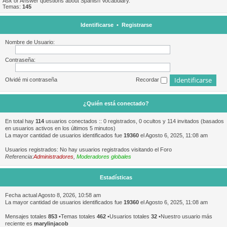
Ask or Answer questions about Spanish Vocabulary.
Temas:
145
Identificarse
•
Registrarse
Nombre de Usuario:
Contraseña:
Olvidé mi contraseña
Recordar
¿Quién está conectado?
En total hay
114
usuarios conectados :: 0 registrados, 0 ocultos y 114 invitados (basados
en usuarios activos en los últimos 5 minutos)
La mayor cantidad de usuarios identificados fue
19360
el Agosto 6, 2025, 11:08 am
Usuarios registrados: No hay usuarios registrados visitando el Foro
Referencia:
Administradores
,
Moderadores globales
Estadísticas
Fecha actual Agosto 8, 2026, 10:58 am
La mayor cantidad de usuarios identificados fue
19360
el Agosto 6, 2025, 11:08 am
Mensajes totales
853
•Temas totales
462
•Usuarios totales
32
•Nuestro usuario más
reciente es
marylinjacob