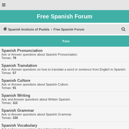
Free Spanish Forum
B
Spanish Institute of Puebla
Free Spanish Forum
u
Foro
s
c
Spanish Pronunciation
Ask or Answer questions about Spanish Pronunciation.
a
Temas:
78
r
Spanish Translation
Ask or Answer questions on how to translate a word or sentence from English to Spanish.
Temas:
57
Spanish Culture
Ask or Answer questions about Spanish Culture.
Temas:
91
Spanish Writing
Ask and Answer questions about Written Spanish.
Temas:
112
Spanish Grammar
Ask or Answer questions about Spanish Grammar.
Temas:
330
Spanish Vocabulary